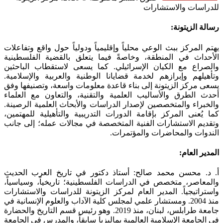
للدراسات والاستشارات
SoundCloud
WhatsApp
Facebook
Instagram
Telegram
YouTube
LinkedIn
Threads
Tiktok
Email
X
Toggle
رسالة الزيتونة:
Sliding
Bar
يهتم المركز ببث الوعي محلياً وإقليمياً ودولياً حول واقع وتفاعلات
Area
الأحداث في المنطقة، وخاصةً فيما يتعلق بالقضية الفلسطينية
والصراع مع الكيان الإسرائيلي. كما يسعى لاستقطاب الباحثين
وتأهيلهم وإبرازهم لخدمة قضايانا الوطنية والعربية والإسلامية.
يسعى مركز الزيتونة إلى بناء قاعدة معلومات واسعة، وتصنيفها وفق
أحدث الطرق والأساليب العلمية والتقنية، والتعاون مع العلماء
والخبراء والمتخصصين لإصدار الدراسات والأبحاث العلمية الرصينة.
كما يُعنى المركز بإقامة الدورات التدريبية والتأهيلية للمهتمين،
وتقديم الاستشارات الفنية المتخصصة في مجالات عمله؛ إلى جانب
الندوات والمحاضرات والمؤتمرات.
المدير العام:
أ. د. محسن محمد صالح: أستاذ دكتور في تاريخ العرب الحديث
والمعاصر، متخصص في الدراسات الفلسطينية؛ تاريخياً، وسياسياً،
واستراتيجياً. المدير العام لمركز الزيتونة للدراسات والاستشارات
منذ 2004. ومستشار علمي لمجلس كلية الآداب والعلوم الإنسانية في
جامعة طرابلس، لبنان، منذ 2019. وهو رئيس قسم التاريخ والحضارة
في الجامعة الإسلامية العالمية بماليزيا سابقاً، والمدرس في الجامعة