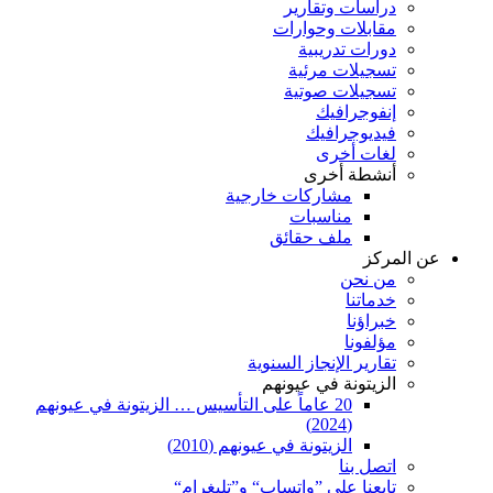
دراسات وتقارير
مقابلات وحوارات
دورات تدريبية
تسجيلات مرئية
تسجيلات صوتية
إنفوجرافيك
فيديوجرافيك
لغات أخرى
أنشطة أخرى
مشاركات خارجية
مناسبات
ملف حقائق
عن المركز
من نحن
خدماتنا
خبراؤنا
مؤلفونا
تقارير الإنجاز السنوية
الزيتونة في عيونهم
20 عاماً على التأسيس … الزيتونة في عيونهم
(2024)
الزيتونة في عيونهم (2010)
اتصل بنا
تابعنا على ”واتساب“ و”تليغرام“