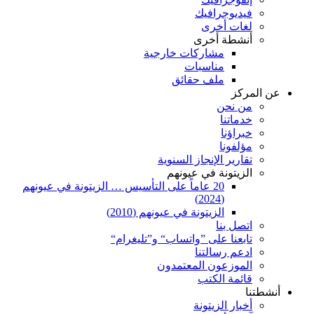
فيديوجرافيك
لغات أخرى
أنشطة أخرى
مشاركات خارجية
مناسبات
ملف حقائق
عن المركز
من نحن
خدماتنا
خبراؤنا
مؤلفونا
تقارير الإنجاز السنوية
الزيتونة في عيونهم
20 عاماً على التأسيس … الزيتونة في عيونهم
(2024)
الزيتونة في عيونهم (2010)
اتصل بنا
تابعنا على ”واتساب“ و”تليغرام“
ادعم رسالتنا
الموزعون المعتمدون
قائمة الكتب
أنشطتنا
أخبار الزيتونة