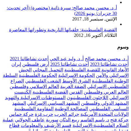
أ. د. محسن محمد صالح: سيرة ذاتية (مختصرة) (آخر تحديث:
30 حزيران/ يونيو 2026)
الإثنين, سبتمبر 18, 2017
القضية الفلسطينية: خلفياتها التاريخية وتطوراتها المعاصرة
الثلاثاء, أكتوبر 16, 2012
وسوم
أ. د. محسن محمد صالح
أ. د. وليد عبد الحي
أحدث نشاطاتنا 2021
أحدث نشاطاتنا 2023
أحدث نشاطاتنا 2025
أرض فلسطين
إيران
الأبعاد القانونية للقضية الفلسطينية
التحميل المجاني
الجيش
الإسرائيلي والأمن
الحكومة الإسرائيلية
الحكومة الفلسطينية
السلطة
الوطنية الفلسطينية
الشرق الأوسط
الشعب الفلسطيني
الصراع
الفلسطيني الإسرائيلي
الضفة الغربية
العالم الإسلامي وفلسطين
العالم العربي وفلسطين
القدس
القضية الفلسطينية
الكنيست
الإسرائيلي
اللاجئون الفلسطينيون
المستوطنات الإسرائيلية والتهويد
المشهد الدولي وفلسطين
المشهد السياسي الإسرائيلي
المشهد
السياسي الفلسطيني
المصالحة الوطنية
المقاومة الفلسطينية
الولايات المتحدة الأمريكية
جرائم الحرب
حرب غزة
حركة حماس
حركة فتح
د. باسم القاسم
ربيع الدنّان
سورية
عاطف الجولاني
عملية
السلام الفلسطينية-الإسرائيلية
قسم الأرشيف والمعلومات
قطاع
غزة
لبنان
مصر
منظمة التحرير الفلسطينية
”إسرائيل“