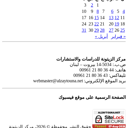
3
2
1
10
9
8
7
6
5
4
17
16
15
14
13
12
11
24
23
22
21
20
19
18
31
30
29
28
27
26
25
« فبراير
أبريل »
مركز الزيتونة للدراسات والاستشارات
ص.ب.: 5034-14 بيروت – لبنان
هاتف: 44 36 80 21 00961
تليفاكس: 43 36 80 21 00961
بريد الموقع الإلكتروني:
webmaster@alzaytouna.net
الصفحة الرسمية على موقع فيسبوك
حقوق النشر محفوظة © 2026، مركز الزيتونة