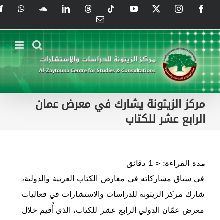
Ski
tsApp
SoundCloud
LinkedIn
Threads
Tiktok
YouTube
Instagram
X
Facebook
t
Email
conten
مركز الزيتونة يشارك في معرض عمان
الرابع عشر للكتاب
مدة القراءة:
< 1
دقائق
في سياق مشاركاته في معارض الكتاب العربية والدولية،
شارك مركز الزيتونة للدراسات والاستشارات في فعاليات
معرض عمّان الدولي الرابع عشر للكتاب، الذي أُقيم خلال