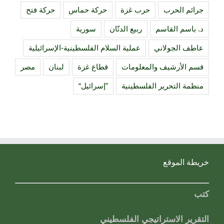
جرائم الحرب
حرب غزة
حركة حماس
حركة فتح
د. باسم القاسم
ربيع الدنّان
سورية
عاطف الجولاني
عملية السلام الفلسطينية-الإسرائيلية
قسم الأرشيف والمعلومات
قطاع غزة
لبنان
مصر
منظمة التحرير الفلسطينية
”إسرائيل“
خريطة الموقع
كتب
التقرير الاستراتيجي الفلسطيني