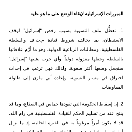
المبررات الإسرائيلية لإبقاء الوضع على ما هو عليه:
1. تعطُّل ملف التسوية بسبب رفض “إسرائيل” لوقف
الاستيطان، بما يخالف شروط قيادة م.ت.ف والسلطة
الفلسطينية، ومطالبات الرباعية الدولية. وهو ما أزَّم علاقاتها
بالسلطة وجعلها معزولة دولياً. وأي حرب تشنها “إسرائيل”
ستجعل وضعها أكثر صعوبة. ولذلك فهي ترغب في إحداث
اختراق في مسار التسوية، وإعادة أبي مازن إلى طاولة
المفاوضات.
2. إن إسقاط الحكومة التي تقودها حماس في القطاع، وما قد
ينتج عنه من تسليم الحكم للقيادة الفلسطينية في رام الله،
قد لا يكون أمراً مرغوباً به في الفترة الحالية، إذ ما تزال