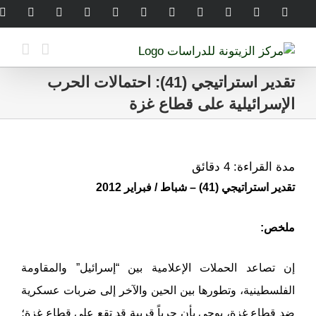
Ski
legram
WhatsApp
SoundCloud
LinkedIn
Threads
Tiktok
YouTube
Instagram
X
Facebook
t
conten
تقدير استراتيجي (41): احتمالات الحرب
الإسرائيلية على قطاع غزة
مدة القراءة:
4
دقائق
تقدير استراتيجي (41) – شباط / فبراير 2012
ملخص:
إن تصاعد الحملات الإعلامية بين “إسرائيل” والمقاومة
الفلسطينية، وتطورها بين الحين والآخر إلى ضربات عسكرية
ضد قطاع غزة، يوحي بأن حرباً قريبة قد تقع على قطاع غزة؛