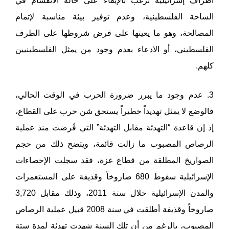
أطراف إسرائيلية ترغب بالإبقاء على حالة الانقسام في
الساحة الفلسطينية، وعدم توفير بيئة مناسبة لإتمام
المصالحة، وهو ما يعينها على فرض شروطها على الطرف
الفلسطيني، أو الادعاء بعدم وجود من يمثل الفلسطينيين
كلهم.
3. عدم وجود ما يبرر ضرورة الحرب في الوقت الحالي،
فالوضع لا يمثل تهديداً خطيراً يستحق شن حرب على القطاع،
إذ إن قاعدة “التهدئة مقابل التهدئة” التي فُرضت منذ عملية
الرصاص المصبوب ما زالت قائمة، ويتضح ذلك من حجم
الصواريخ المطلقة من قطاع غزة، فقد سجلت الإحصاءات
الإسرائيلية سقوط 680 صاروخاً وقذيفة على المستعمرات
والمدن الإسرائيلية خلال سنة 2011، وذلك مقابل 3,720
صاروخاً وقذيفة أطلقت في سنة 2008 قبيل عملية الرصاص
المصبوب، بالرغم من أن تلك السنة شهدت تهدئة لمدة ستة