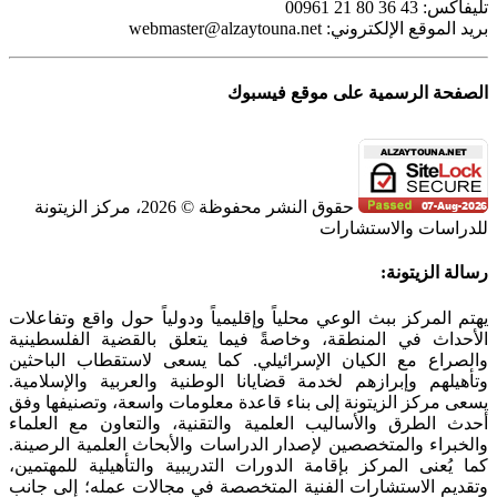
تليفاكس: 43 36 80 21 00961
بريد الموقع الإلكتروني:
webmaster@alzaytouna.net
الصفحة الرسمية على موقع فيسبوك
حقوق النشر محفوظة © 2026، مركز الزيتونة
للدراسات والاستشارات
SoundCloud
WhatsApp
Facebook
Instagram
Telegram
YouTube
LinkedIn
Threads
Tiktok
Email
X
Toggle
رسالة الزيتونة:
Sliding
Bar
يهتم المركز ببث الوعي محلياً وإقليمياً ودولياً حول واقع وتفاعلات
Area
الأحداث في المنطقة، وخاصةً فيما يتعلق بالقضية الفلسطينية
والصراع مع الكيان الإسرائيلي. كما يسعى لاستقطاب الباحثين
وتأهيلهم وإبرازهم لخدمة قضايانا الوطنية والعربية والإسلامية.
يسعى مركز الزيتونة إلى بناء قاعدة معلومات واسعة، وتصنيفها وفق
أحدث الطرق والأساليب العلمية والتقنية، والتعاون مع العلماء
والخبراء والمتخصصين لإصدار الدراسات والأبحاث العلمية الرصينة.
كما يُعنى المركز بإقامة الدورات التدريبية والتأهيلية للمهتمين،
وتقديم الاستشارات الفنية المتخصصة في مجالات عمله؛ إلى جانب