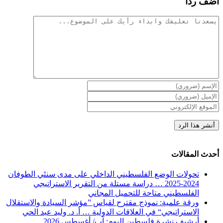
أضف ردا
تعليقات
أحدث المقالات
تحولات الوضع الفلسطيني الداخلي على مدى سنتَي الطوفان
2024-2025 … دراسة مستلة من التقرير الاستراتيجي
الفلسطيني متاحة للتحميل المجاني
ورقة علمية: نموذج مقترح لقياس ”مؤشر السيادة والاستقلال
الاستراتيجي“ في العلاقات الدولية … أ. د. وليد عبد الحي
أرشيف نشرة فلسطين اليوم: آب/ أغسطس 2026