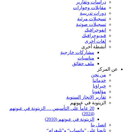
دراسات وتقارير
مقابلات وحوارات
دورات تدريبية
تسجيلات مرئية
تسجيلات صوتية
إنفوجرافيك
فيديوجرافيك
لغات أخرى
أنشطة أخرى
مشاركات خارجية
مناسبات
ملف حقائق
عن المركز
من نحن
خدماتنا
خبراؤنا
مؤلفونا
تقارير الإنجاز السنوية
الزيتونة في عيونهم
20 عاماً على التأسيس … الزيتونة في عيونهم
(2024)
الزيتونة في عيونهم (2010)
اتصل بنا
تابعنا على ”واتساب“ و”تليغرام“