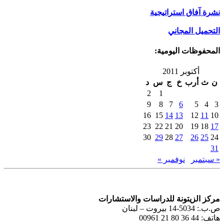
نشرة آفاق استراتيجية
التحميل المجاني
المحفوظات اليومية:
أكتوبر 2011
ن
ث
أرب
خ
ج
س
د
2
1
9
8
7
6
5
4
3
16
15
14
13
12
11
10
23
22
21
20
19
18
17
30
29
28
27
26
25
24
31
« سبتمبر
نوفمبر »
مركز الزيتونة للدراسات والاستشارات
ص.ب.: 5034-14 بيروت – لبنان
هاتف: 44 36 80 21 00961