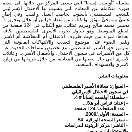
سلسلة ”أولست إنساناً“ التي يسعى المركز من خلالها إلى تقديم
صورة متكاملة عن المعاناة التي يتسبب بها الاحتلال الإسرائيلي
للشعب الفلسطيني، بأسلوب يخاطب العقل والقلب وفي إطارٍ
علميٍّ ومنهجيٍّ موثق. والكتاب من إعداد فراس أبو هلال وتحرير د.
محسن محمد صالح ومريم عيتاني. يقع الكتاب في 124 صفحة من
القطع المتوسط. وهو يتناول تجربة الأسرى الفلسطينيين بكافة
أبعادها؛ سواء من حيث ظروف الاعتقال أم المحاكمة أم الأسر.
ويلقي الضوء على موضوع التعذيب واالانتهاكات القانونية التي
تمارس بحق الأسير الفلسطيني، مع تخصيص مساحات للحديث عن
كل من الأسيرات في سجون الاحتلال، والأطفال الأسرى، وعائلات
الأسرى التي تنال نصيبها من المعاناة، من خلال حرمانها من زيارة
الأسرى والاستهداف المتعمد.
معلومات النشر:
– العنوان: معاناة الأسير الفلسطيني
في سجون الاحتلال الإسرائيلي.
– سلسلة: أولست إنساناً # 4.
– إعداد: فراس أبو هلال.
– عدد الصفحات: 124 صفحة.
– الطبعة: الأولى/2009.
– سعر النسخة الورقية: 4$.
– الناشر: مركز الزيتونة للدراسات
والاستشارات – بيروت.