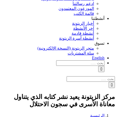
ادعم رسالتنا
الموزعون المعتمدون
قائمة الكتب
أنشطتنا
أخبار الزيتونة
آخر الأنشطة
أنشطة قادمة
أنشطة أسرة الزيتونة
تسوق
متجر الزيتونة (النسخة الإلكترونية)
سلة المشتريات
English
نتائج
البحث
بالنسبة
الي
نتائج
:
البحث
بالنسبة
الي
مركز الزيتونة يعيد نشر كتابه الذي يتناول
:
معاناة الأسرى في سجون الاحتلال
الرئيسية