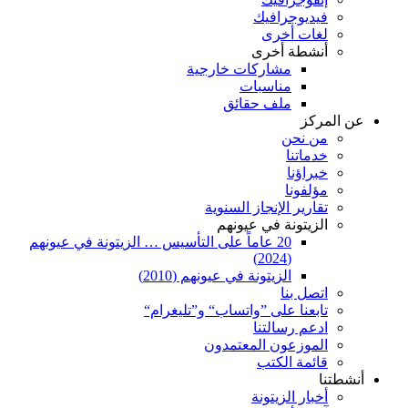
فيديوجرافيك
لغات أخرى
أنشطة أخرى
مشاركات خارجية
مناسبات
ملف حقائق
عن المركز
من نحن
خدماتنا
خبراؤنا
مؤلفونا
تقارير الإنجاز السنوية
الزيتونة في عيونهم
20 عاماً على التأسيس … الزيتونة في عيونهم
(2024)
الزيتونة في عيونهم (2010)
اتصل بنا
تابعنا على ”واتساب“ و”تليغرام“
ادعم رسالتنا
الموزعون المعتمدون
قائمة الكتب
أنشطتنا
أخبار الزيتونة