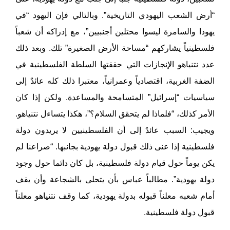
“أرض الشعب اليهودي التاريخية”. وبالتالي فإن اليهود “في
يهودا والسامرة ليسوا محتلين أجنبيين”، مع إدراكه أن شعباً
فلسطينياً يشاركهم “مساحة الأرض الصغيرة” تلك. وبعد ذلك
عدد نتنياهو الإنجازات التي حققتها السلطة الفلسطينية في
الضفة الغربية، اقتصادياً وعمرانياً، معتبرا ذلك كله عائدٌ إلى
سياسيات “إسرائيل” المتسامحة والمساعدة. ولكن إذا كان
الأمر كذلك، “فلماذا لم يتحقق السلام؟”، هكذا يتساءل نتنياهو.
ويجيب: السبب عائدٌ إلى أن الفلسطينيين لا يريدون دولة
فلسطينية إذا عنى ذلك قبول دولة يهودية بجانبها. “صراعنا لم
يكن يوماً حول قيام دولة فلسطينية، بل كان دائما حول وجود
دولة يهودية”. مطالباً عباس بأن يتحلى بالشجاعة وأن يقف
أمام شعبه معلناً قبوله بدولة يهودية، كما وقف نتنياهو معلناً
قبول دولة فلسطينية.