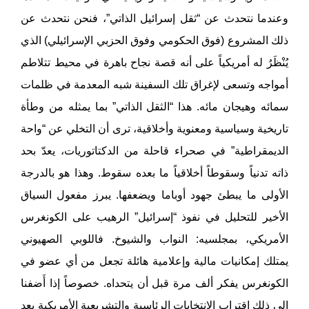
وعندما نتحدث عن “ثقل إسرائيل الذاتي”، فنحن نتحدث عن
ذلك المشروع (فوق الحكومي وفوق الحزبي الإسرائيلي) الذي
يُنْظَرُ له أمريكياً على أنه قصة نجاح باهرة في محيط تتلاطم
أمواجه وتسعى لإغراق تلك السفينة شبه المعدمة في ظلمات
سمائه وهيجان مائه. هذا “الثقل الذاتي” بما يمثله من وطأة
تاريخية وسياسية ومعنوية وأخلاقية، ترى أن التخلي عن “واحة
الديمقراطية” في صحراء قاحلة من الدكتاتوريات، يعدّ بحد
ذاته تدنياً وسقوطاً أخلاقياً ما بعده سقوط. وهذا هو بالدرجة
الأولى ما يبطئ جهود أوباما ويضعفها. يبرز مفعول السياق
الأخير للتحليل في نفوذ “إسرائيل” الرهيب على الكونغرس
الأمريكي، بمجلسيه: النواب والشيوخ. فاللوبي الصهيوني
يمتلك إمكانيات مالية وإعلامية هائلة تجعل من أي عضو في
الكونغرس يفكر ألف مرة قبل أن يتحداه. خصوصاً إذا أَضفنا
إلى ذلك اقتراب الانتخابات الرئاسية والتشريعية الأمريكية بعد