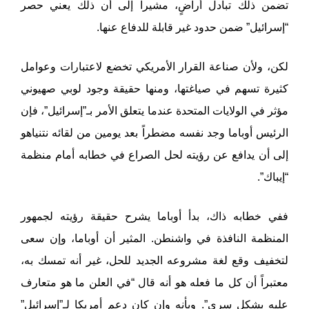
تضمن ذلك تبادل أراضٍ، مشيراً إلى أن ذلك يعني حصر
“إسرائيل” ضمن حدود غير قابلة للدفاع عنها.
لكن، ولأن صناعة القرار الأمريكي تخضع لاعتبارات وعوامل
كثيرة تسهم في صياغتها، ومنها حقيقة وجود لوبي صهيوني
مؤثر في الولايات المتحدة عندما يتعلق الأمر بـ”إسرائيل”، فإن
الرئيس أوباما وجد نفسه مضطراً بعد يومين من لقائه نتنياهو
إلى أن يدافع عن رؤيته لحل الصراع في خطابه أمام منظمة
“إيباك”.
ففي خطابه ذاك، بدأ أوباما يشرح حقيقة رؤيته لجمهور
المنظمة النافذة في واشنطن. المثير أن أوباما، وإن سعى
لتخفيف وقع لغة مشروعه الجديد للحل، غير أنه تمسك به،
معتبراً أن كل ما فعله هو أنه قال “في العلن ما هو متعارف
عليه بشكل سري”. وبأنه وإن كان دعم أمريكا لـ”إسرائيل”