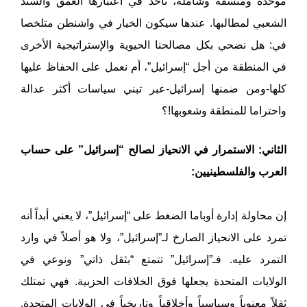
موحدة ومنسقة وشاملة، تأخذ في اعتبارها العمق والسند
الشعبي لمطالبها. عندها سيكون الخيار في واشنطن متلخصا
في: هل نضحي بكل مصالحنا الحيوية والإستراتيجية الأخرى
في المنطقة من أجل “إسرائيل”، أم نعمل على الحفاظ عليها
كلها-ومن ضمنها إسرائيل-عبر تبني سياسات أكثر عدالة
واحتراما للمنطقة وشعوبها!؟
الثاني: الاستمرار في الانحياز لصالح “إسرائيل” على حساب
العرب والفلسطينيين:
إن محاولة إدارة أوباما الضغط على “إسرائيل”، لا يعني أبداً أنه
تمرد على الانحياز الصارخ لـ”إسرائيل”، ولا هو أصلاً في وارد
التمرد عليه. فـ”إسرائيل” تتمتع “بثقل ذاتي” ونوعي في
الولايات المتحدة يجعلها فوق الخلافات الحزبية. فهي تمتلك
ثقلاً معنوياً وسياسياً وأخلاقياً وتاريخياً في الولايات المتحدة.