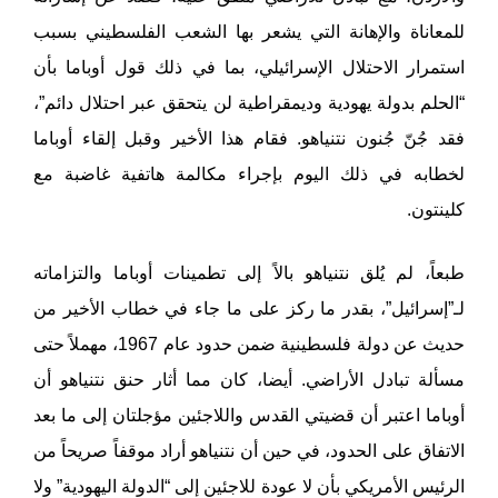
للمعاناة والإهانة التي يشعر بها الشعب الفلسطيني بسبب
استمرار الاحتلال الإسرائيلي، بما في ذلك قول أوباما بأن
“الحلم بدولة يهودية وديمقراطية لن يتحقق عبر احتلال دائم”،
فقد جُنّ جُنون نتنياهو. فقام هذا الأخير وقبل إلقاء أوباما
لخطابه في ذلك اليوم بإجراء مكالمة هاتفية غاضبة مع
كلينتون.
طبعاً، لم يُلق نتنياهو بالاً إلى تطمينات أوباما والتزاماته
لـ”إسرائيل”، بقدر ما ركز على ما جاء في خطاب الأخير من
حديث عن دولة فلسطينية ضمن حدود عام 1967، مهملاً حتى
مسألة تبادل الأراضي. أيضا، كان مما أثار حنق نتنياهو أن
أوباما اعتبر أن قضيتي القدس واللاجئين مؤجلتان إلى ما بعد
الاتفاق على الحدود، في حين أن نتنياهو أراد موقفاً صريحاً من
الرئيس الأمريكي بأن لا عودة للاجئين إلى “الدولة اليهودية” ولا