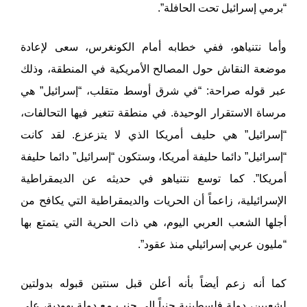
“برمي إسرائيل تحت الحافلة”.
وأما نتنياهو، ففي خطابه أمام الكونغرس، سعى لإعادة
موضعة النقاش حول المصالح الأمريكية في المنطقة، وذلك
عبر قوله صراحة: “في شرق أوسط متقلب، “إسرائيل” هي
مرساة الاستقرار الوحيدة. في منطقة تتغير فيها التحالفات،
“إسرائيل” هي حليف أمريكا الذي لا يتزعزع. لقد كانت
“إسرائيل” دائما حليفة أمريكا، وستكون “إسرائيل” دائما حليفة
أمريكا”. كما توسع نتنياهو في حديثه عن الديمقراطية
الإسرائيلية، زاعماً أن الحريات والديمقراطية التي يكافح من
أجلها الشعب العربي اليوم، هي ذات الحرية التي يتمتع بها
“مليون عربي إسرائيلي منذ عقود”.
كما أنه زعم أيضاً بأنه أعلن قبل سنتين قبوله بدولتين
لشعبين، دولة فلسطينية جنباً إلى جنب مع دولة يهودية، على