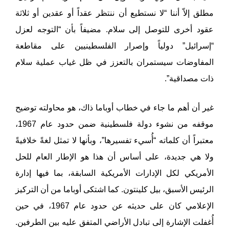
مطلق إلاّ أننا “لا نستطيع أن ننتظر عقداً أو عقدين أو ثلاثة
عقود أخرى للتوصل إلى سلام. مضيفاً بأن “التوجه لعزل
“إسرائيل” دولياً وإصرار الفلسطينيين على مقاطعة
المفاوضات سيستمران بالتعزز في ظل غياب عملية سلام
ذات مصداقية”.
غير أن أهم ما جاء في خطاب أوباما ذاك، هو محاولته توضيح
موقفه من نشوء دولة فلسطينية ضمن حدود عام 1967،
معتبراً أن كلماته “أُسيء تفسيرها”، وبأنها لا تمثل لغةً خلافيةً
ولا هي جديدة، على أساس أن هذا هو الإطار العام للحل
الأمريكي لكل الإدارات الأمريكية السابقة، بما فيها إدارة
الرئيس الأسبق، بيل كلينتون. كما اشتكى أوباما من أن التركيز
الإعلامي كان على حديثه عن حدود عام 1967، في حين
أُغفلت الإشارة إلى تبادل الأراضي المتفق عليه بين الطرفين.