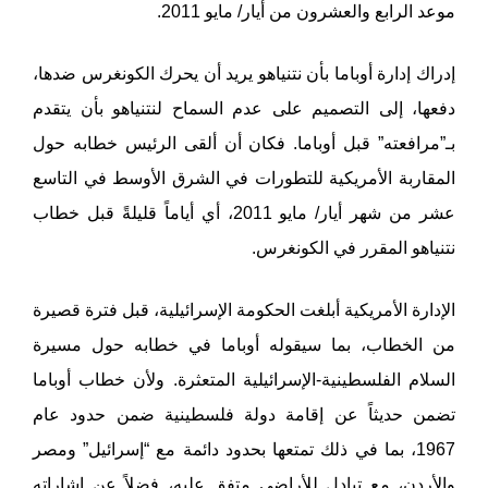
موعد الرابع والعشرون من أيار/ مايو 2011.
إدراك إدارة أوباما بأن نتنياهو يريد أن يحرك الكونغرس ضدها،
دفعها، إلى التصميم على عدم السماح لنتنياهو بأن يتقدم
بـ”مرافعته” قبل أوباما. فكان أن ألقى الرئيس خطابه حول
المقاربة الأمريكية للتطورات في الشرق الأوسط في التاسع
عشر من شهر أيار/ مايو 2011، أي أياماً قليلةً قبل خطاب
نتنياهو المقرر في الكونغرس.
الإدارة الأمريكية أبلغت الحكومة الإسرائيلية، قبل فترة قصيرة
من الخطاب، بما سيقوله أوباما في خطابه حول مسيرة
السلام الفلسطينية-الإسرائيلية المتعثرة. ولأن خطاب أوباما
تضمن حديثاً عن إقامة دولة فلسطينية ضمن حدود عام
1967، بما في ذلك تمتعها بحدود دائمة مع “إسرائيل” ومصر
والأردن، مع تبادل للأراضي متفق عليه، فضلاً عن إشاراته