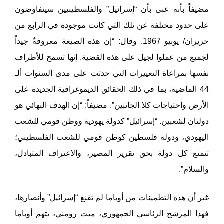
مضيفاً بأنه عنى بأن “إسرائيل” والفلسطينيين سيتفاوضون
على حدود مختلفة عن تلك التي كانت موجودة في الرابع من
حزيران/ يونيو 1967. وقال: “إن هذه الصيغة معروفةٌ جيداً
لجميع من عملوا لجيل على هذه القضية. إنها تسمح للأطراف
نفسها بمراعاة التغييرات التي حدثت على مدى السنوات ألـ
44 الماضية، بما في ذلك الحقائق الديموغرافية الجديدة على
الأرض واحتياجات كلا الجانبين”. مضيفاً: “إن الهدف النهائي هو
دولتان لشعبين. “إسرائيل” كدولة يهودية ووطن قومي للشعب
اليهودي، ودولة فلسطين كوطن قومي للشعب الفلسطيني؛
تتمتع كل دولة بحق تقرير المصير، والاعتراف المتبادل،
والسلام”.
غير أن هذه التطمينات من أوباما لم تقنع “إسرائيل” وأنصارها،
فهذا المرشح الرئاسي الجمهوري، ميت رومني، يتهم أوباما