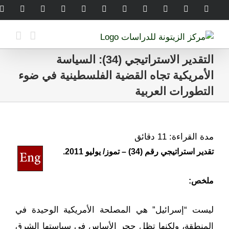
Ski
legram
WhatsApp
SoundCloud
LinkedIn
Threads
Tiktok
YouTube
Instagram
X
Facebook
t
conten
التقدير الاستراتيجي (34): السياسة
الأمريكية تجاه القضية الفلسطينية في ضوء
التطورات العربية
مدة القراءة:
11
دقائق
تقدير استراتيجي رقم (34) – تموز/ يوليو 2011.
ملخص:
ليست “إسرائيل” هي المصلحة الأمريكية الوحيدة في
المنطقة، ولكنها تظل حجر الأساس في سياستها الشرق