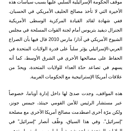
موقف الحكومة الإسرائيلية السلبي عليها بسبب سياسات هذه
الأخيرة التي لا تأخذ مصالح الحليف الأمريكي في الحسبان.
ففي شهادة لقائد القيادة المركزية الوسطى الأمريكية
الجنرال ديفيد بتريوس أمام لجنة القوات المسلحة في مجلس
الشيوخ الأمريكي في آذار/ مارس 2010 قال فيها بأن الصراع
العربي-الإسرائيلي يؤثر سلباً على قدرة الولايات المتحدة في
الحفاظ على مصالحها الأخرى في الشرق الأوسط، كما أنه
يسهم في تصاعد حدّة العداء للولايات المتحدة، ويحدّ من
علاقات أمريكا الإستراتيجية مع الحكومات العربية.
هذه المواقف، وجدت صدىً لها داخل إدارة أوباما، خصوصاً
عبر مستشار الرئيس للأمن القومي حينئذ، جيمس جونز،
ولكن مرّة أخرى اصطدمت مصالح أمريكا الأخرى مع مصلحة
“إسرائيل”. وفي هذا السياق، وظّف أنصار “إسرائيل” في
الولايات المتحدة تراجع شعبية أوباما بسبب استمرار تدهور