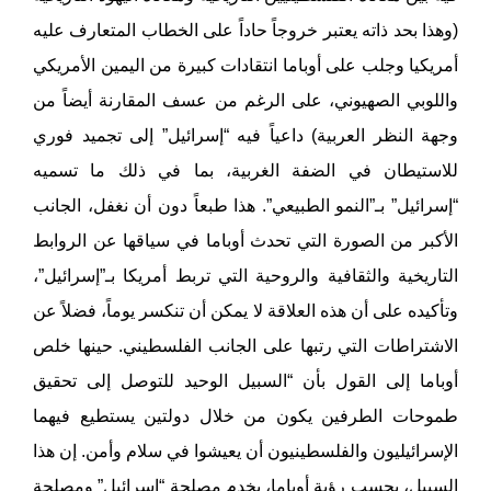
(وهذا بحد ذاته يعتبر خروجاً حاداً على الخطاب المتعارف عليه
أمريكيا وجلب على أوباما انتقادات كبيرة من اليمين الأمريكي
واللوبي الصهيوني، على الرغم من عسف المقارنة أيضاً من
وجهة النظر العربية) داعياً فيه “إسرائيل” إلى تجميد فوري
للاستيطان في الضفة الغربية، بما في ذلك ما تسميه
“إسرائيل” بـ”النمو الطبيعي”. هذا طبعاً دون أن نغفل، الجانب
الأكبر من الصورة التي تحدث أوباما في سياقها عن الروابط
التاريخية والثقافية والروحية التي تربط أمريكا بـ”إسرائيل”،
وتأكيده على أن هذه العلاقة لا يمكن أن تنكسر يوماً، فضلاً عن
الاشتراطات التي رتبها على الجانب الفلسطيني. حينها خلص
أوباما إلى القول بأن “السبيل الوحيد للتوصل إلى تحقيق
طموحات الطرفين يكون من خلال دولتين يستطيع فيهما
الإسرائيليون والفلسطينيون أن يعيشوا في سلام وأمن. إن هذا
السبيل، بحسب رؤية أوباما، يخدم مصلحة “إسرائيل” ومصلحة