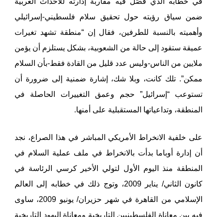
في خطابه الذي فَصَّلَ فيه مقاربة إدارته للأحداث العربية
ضمن سياق رؤيته حول تحقيق سلام فلسطيني-إسرائيلي
وأهميته بالنسبة للطرفين، فقال إن “منطقة تشهد تغيرات
عميقة ستقود إلى حالة من الشعوبية، بشكل يستلزم أن يؤمن
ملايين من الناس-وليس عدد قليل من القادة فقط-بأن السلام
ممكن”. تلك كانت، وبلا شك، إشارة ضمنية إلى ضرورة أن
تستوعب “إسرائيل” حجم وعمق التغييرات الحاصلة في
المنطقة، وتداعياتها المستقبلية على أمنها.
على خلفية الانخراط الأمريكي المباشر في هذا الصراع، نجد
أن إدارة أوباما بدأت بالانخراط في ملف عملية السلام في
المنطقة منذ اليوم الأول لتولي الأخير كرسي الرئاسة في
كانون الثاني/ يناير 2009، وتوج ذلك في خطابه إلى العالم
الإسلامي من القاهرة في شهر حزيران/ يونيو 2009، ساوى
فيه بين معاناة الفلسطينيين التاريخية ومعاناة اليهود التاريخية