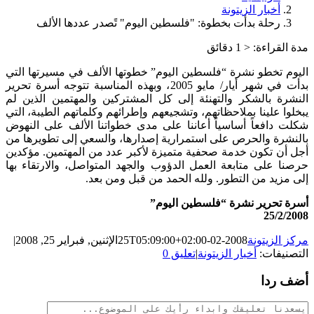
أخبار الزيتونة
رحلة بدأت بخطوة: "فلسطين اليوم" تًصدر عددها الألف
مدة القراءة:
< 1
دقائق
اليوم تخطو نشرة “فلسطين اليوم” خطوتها الألف في مسيرتها التي
بدأت في شهر أيار/ مايو 2005، وبهذه المناسبة تتوجه أسرة تحرير
النشرة بالشكر والتهنئة إلى كل المشتركين والمهتمين الذين لم
يبخلوا علينا بملاحظاتهم، وتشجيعهم وإطرائهم وكلماتهم الطيبة، التي
شكلت دافعاً أساسياً أعاننا على مدى خطواتنا الألف على النهوض
بالنشرة والحرص على استمرارية إصدارها، والسعي إلى تطويرها من
أجل أن تكون خدمة صحفية متميزة لأكبر عدد من المهتمين. مؤكدين
حرصنا على متابعة العمل الدؤوب والجهد المتواصل، والارتقاء بها
إلى مزيد من التطور. ولله الحمد من قبل ومن بعد.
أسرة تحرير نشرة “فلسطين اليوم”
25/2/2008
مركز الزيتونة
2008-02-25T05:09:00+02:00
الإثنين, فبراير 25, 2008
|
التصنيفات:
أخبار الزيتونة
|
تعليق 0
أضف ردا
تعليقات