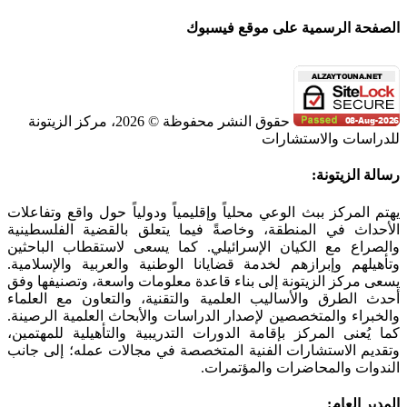
الصفحة الرسمية على موقع فيسبوك
حقوق النشر محفوظة © 2026، مركز الزيتونة
للدراسات والاستشارات
SoundCloud
WhatsApp
Facebook
Instagram
Telegram
YouTube
LinkedIn
Threads
Tiktok
Email
X
Toggle
رسالة الزيتونة:
Sliding
Bar
يهتم المركز ببث الوعي محلياً وإقليمياً ودولياً حول واقع وتفاعلات
Area
الأحداث في المنطقة، وخاصةً فيما يتعلق بالقضية الفلسطينية
والصراع مع الكيان الإسرائيلي. كما يسعى لاستقطاب الباحثين
وتأهيلهم وإبرازهم لخدمة قضايانا الوطنية والعربية والإسلامية.
يسعى مركز الزيتونة إلى بناء قاعدة معلومات واسعة، وتصنيفها وفق
أحدث الطرق والأساليب العلمية والتقنية، والتعاون مع العلماء
والخبراء والمتخصصين لإصدار الدراسات والأبحاث العلمية الرصينة.
كما يُعنى المركز بإقامة الدورات التدريبية والتأهيلية للمهتمين،
وتقديم الاستشارات الفنية المتخصصة في مجالات عمله؛ إلى جانب
الندوات والمحاضرات والمؤتمرات.
المدير العام: