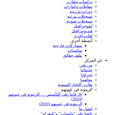
دراسات وتقارير
مقابلات وحوارات
دورات تدريبية
تسجيلات مرئية
تسجيلات صوتية
إنفوجرافيك
فيديوجرافيك
لغات أخرى
أنشطة أخرى
مشاركات خارجية
مناسبات
ملف حقائق
عن المركز
من نحن
خدماتنا
خبراؤنا
مؤلفونا
تقارير الإنجاز السنوية
الزيتونة في عيونهم
20 عاماً على التأسيس … الزيتونة في عيونهم
(2024)
الزيتونة في عيونهم (2010)
اتصل بنا
تابعنا على ”واتساب“ و”تليغرام“