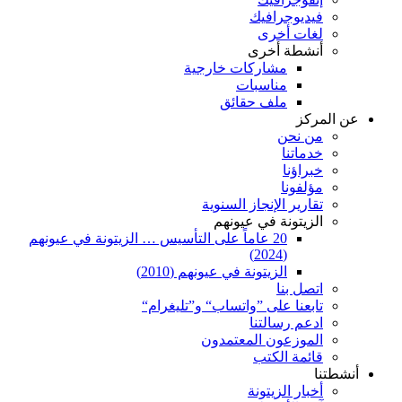
فيديوجرافيك
لغات أخرى
أنشطة أخرى
مشاركات خارجية
مناسبات
ملف حقائق
عن المركز
من نحن
خدماتنا
خبراؤنا
مؤلفونا
تقارير الإنجاز السنوية
الزيتونة في عيونهم
20 عاماً على التأسيس … الزيتونة في عيونهم
(2024)
الزيتونة في عيونهم (2010)
اتصل بنا
تابعنا على ”واتساب“ و”تليغرام“
ادعم رسالتنا
الموزعون المعتمدون
قائمة الكتب
أنشطتنا
أخبار الزيتونة