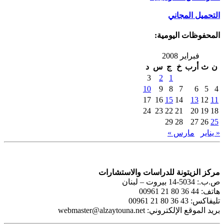
التحميل المجاني
المحفوظات اليومية:
فبراير 2008
ن
ث
أرب
خ
ج
س
د
3
2
1
10
9
8
7
6
5
4
17
16
15
14
13
12
11
24
23
22
21
20
19
18
29
28
27
26
25
« يناير
مارس »
مركز الزيتونة للدراسات والاستشارات
ص.ب.: 5034-14 بيروت – لبنان
هاتف: 44 36 80 21 00961
تليفاكس: 43 36 80 21 00961
بريد الموقع الإلكتروني:
webmaster@alzaytouna.net