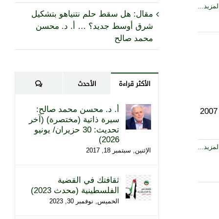
مزيد...
مقال: هل سقط حلم نتنياهو بتشكيل
شرق أوسط جديد؟ … أ. د. محسن
محمد صالح
تعليقات
الأكثر قراءة
الأحدث
أ. د. محسن محمد صالح:
- تحرير: د. محسن محمد صالح - عدد الصفحات: 324 صفحة - تاريخ الصدور: 2007
سيرة ذاتية (مختصرة) (آخر
تحديث: 30 حزيران/ يونيو
2026)
مزيد...
الإثنين, سبتمبر 18, 2017
ثقافتك في القضية
الفلسطينية (محدث 2023)
الخميس, نوفمبر 30, 2023