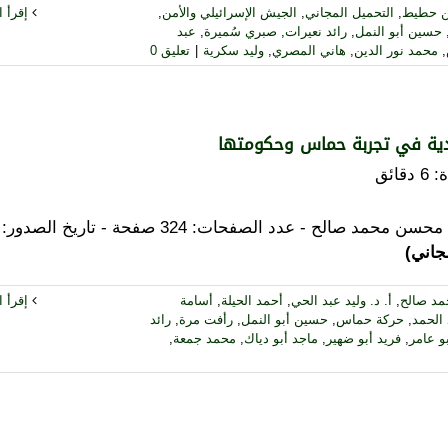
ن حطيط
,
التحميل المجاني
,
الجيش الإسرائيلي والأمن
,
إقرأ ال
حسين أبو النمل
,
رائد نعيرات
,
صبري سُميرة
,
عبد
,
محمد نور الدين
,
هاني المصري
,
وليد سكرية
|
تعليق 0
دية في تجربة حماس وحكومتها
:
6
دقائق
جاني)
مد صالح
,
أ. د. وليد عبد الحي
,
أحمد الحيلة
,
أسامة
إقرأ ال
 الحمد
,
حركة حماس
,
حسين أبو النمل
,
رأفت مرة
,
رائد
و عامر
,
فريد أبو ضهير
,
ماجد أبو دياك
,
محمد جمعة
,