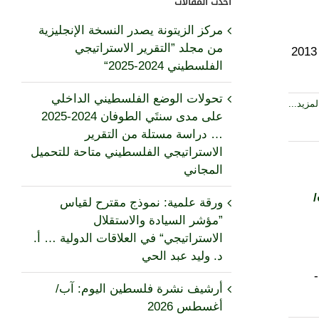
أحدث المقالات
مركز الزيتونة يصدر النسخة الإنجليزية
من مجلد ”التقرير الاستراتيجي
- تحرير: د. محسن محمد صالح - عدد الصفحات: 168 صفحة - تاريخ الصدور: 2013
الفلسطيني 2024-2025“
تحولات الوضع الفلسطيني الداخلي
مزيد...
على مدى سنتَي الطوفان 2024-2025
… دراسة مستلة من التقرير
الاستراتيجي الفلسطيني متاحة للتحميل
المجاني
ورقة علمية: نموذج مقترح لقياس
”مؤشر السيادة والاستقلال
الاستراتيجي“ في العلاقات الدولية … أ.
د. وليد عبد الحي
أرشيف نشرة فلسطين اليوم: آب/
أغسطس 2026