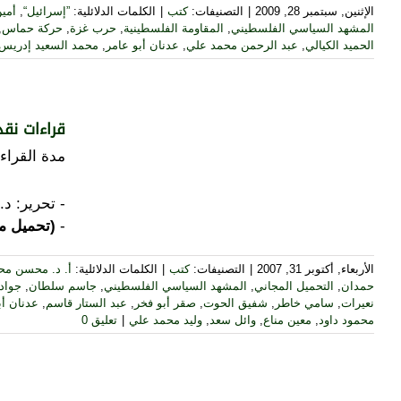
الإثنين, سبتمبر 28, 2009
|
التصنيفات:
كتب
|
الكلمات الدلائلية:
”إسرائيل“
,
أمي
المشهد السياسي الفلسطيني
,
المقاومة الفلسطينية
,
حرب غزة
,
حركة حماس
,
الحميد الكيالي
,
عبد الرحمن محمد علي
,
عدنان أبو عامر
,
محمد السعيد إدريس
قراءات نق
مدة القراءة
-
(تحميل م
الأربعاء, أكتوبر 31, 2007
|
التصنيفات:
كتب
|
الكلمات الدلائلية:
أ. د. محسن مح
حمدان
,
التحميل المجاني
,
المشهد السياسي الفلسطيني
,
جاسم سلطان
,
جواد
نعيرات
,
سامي خاطر
,
شفيق الحوت
,
صقر أبو فخر
,
عبد الستار قاسم
,
عدنان أب
محمود داود
,
معين مناع
,
وائل سعد
,
وليد محمد علي
|
تعليق 0