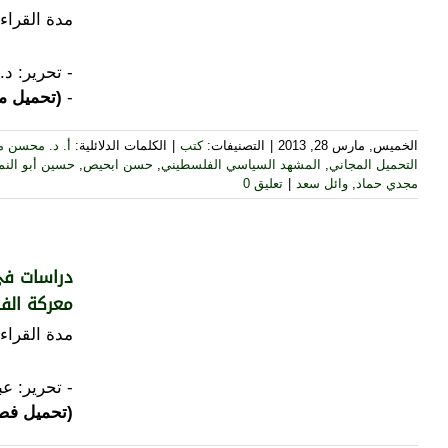
مدة القراءة
-
(تحميل م
الخميس, مارس 28, 2013
|
التصنيفات:
كتب
|
الكلمات الدلائلية:
أ. د. محسن م
التحميل المجاني
,
المشهد السياسي الفلسطيني
,
حسن ابحيص
,
حسين أبو النم
مجدي حماد
,
وائل سعد
|
تعليق 0
دراسات في
معركة الفر
مدة القراءة
- تحرير: عب
(تحميل فصو