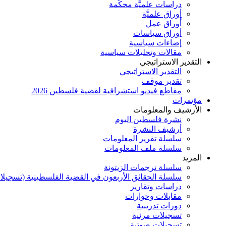
دراسات علميَّة محكَّمة
أوراق علميَّة
أوراق عمل
أوراق سياسات
إضاءات سياسية
مقالات وتحليلات سياسية
التقدير الاستراتيجي
التقدير الاستراتيجي
تقدير موقف
مقاطع فيديو استشرافية لقضية فلسطين 2026
مؤتمرات
الأرشيف والمعلومات
نشرة فلسطين اليوم
أرشيف النشرة
سلسلة تقرير المعلومات
سلسلة ملف المعلومات
المزيد
سلسلة ترجمات الزيتونة
سلسلة الحقائق الأربعون في القضية الفلسطينية (تسجيلا
دراسات وتقارير
مقابلات وحوارات
دورات تدريبية
تسجيلات مرئية
تسجيلات صوتية