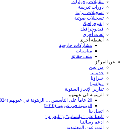
مقابلات وحوارات
دورات تدريبية
تسجيلات مرئية
تسجيلات صوتية
إنفوجرافيك
فيديوجرافيك
لغات أخرى
أنشطة أخرى
مشاركات خارجية
مناسبات
ملف حقائق
عن المركز
من نحن
خدماتنا
خبراؤنا
مؤلفونا
تقارير الإنجاز السنوية
الزيتونة في عيونهم
20 عاماً على التأسيس … الزيتونة في عيونهم (2024)
الزيتونة في عيونهم (2010)
اتصل بنا
تابعنا على ”واتساب“ و”تليغرام“
ادعم رسالتنا
الموزعون المعتمدون