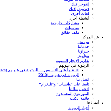
إنفوجرافيك
فيديوجرافيك
لغات أخرى
أنشطة أخرى
مشاركات خارجية
مناسبات
ملف حقائق
عن المركز
من نحن
خدماتنا
خبراؤنا
مؤلفونا
تقارير الإنجاز السنوية
الزيتونة في عيونهم
20 عاماً على التأسيس … الزيتونة في عيونهم (2024)
الزيتونة في عيونهم (2010)
اتصل بنا
تابعنا على ”واتساب“ و”تليغرام“
ادعم رسالتنا
الموزعون المعتمدون
قائمة الكتب
أنشطتنا
أخبار الزيتونة