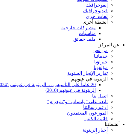
إنفوجرافيك
فيديوجرافيك
لغات أخرى
أنشطة أخرى
مشاركات خارجية
مناسبات
ملف حقائق
عن المركز
من نحن
خدماتنا
خبراؤنا
مؤلفونا
تقارير الإنجاز السنوية
الزيتونة في عيونهم
20 عاماً على التأسيس … الزيتونة في عيونهم (2024)
الزيتونة في عيونهم (2010)
اتصل بنا
تابعنا على ”واتساب“ و”تليغرام“
ادعم رسالتنا
الموزعون المعتمدون
قائمة الكتب
أنشطتنا
أخبار الزيتونة