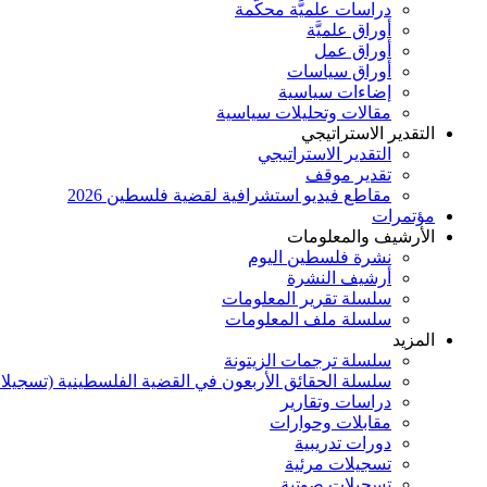
دراسات علميَّة محكَّمة
أوراق علميَّة
أوراق عمل
أوراق سياسات
إضاءات سياسية
مقالات وتحليلات سياسية
التقدير الاستراتيجي
التقدير الاستراتيجي
تقدير موقف
مقاطع فيديو استشرافية لقضية فلسطين 2026
مؤتمرات
الأرشيف والمعلومات
نشرة فلسطين اليوم
أرشيف النشرة
سلسلة تقرير المعلومات
سلسلة ملف المعلومات
المزيد
سلسلة ترجمات الزيتونة
سلسلة الحقائق الأربعون في القضية الفلسطينية (تسجيلا
دراسات وتقارير
مقابلات وحوارات
دورات تدريبية
تسجيلات مرئية
تسجيلات صوتية