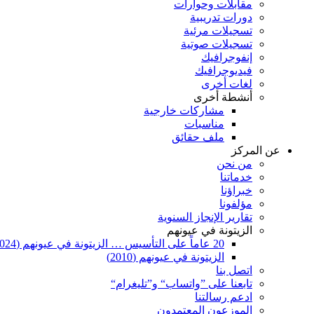
مقابلات وحوارات
دورات تدريبية
تسجيلات مرئية
تسجيلات صوتية
إنفوجرافيك
فيديوجرافيك
لغات أخرى
أنشطة أخرى
مشاركات خارجية
مناسبات
ملف حقائق
عن المركز
من نحن
خدماتنا
خبراؤنا
مؤلفونا
تقارير الإنجاز السنوية
الزيتونة في عيونهم
20 عاماً على التأسيس … الزيتونة في عيونهم (2024)
الزيتونة في عيونهم (2010)
اتصل بنا
تابعنا على ”واتساب“ و”تليغرام“
ادعم رسالتنا
الموزعون المعتمدون