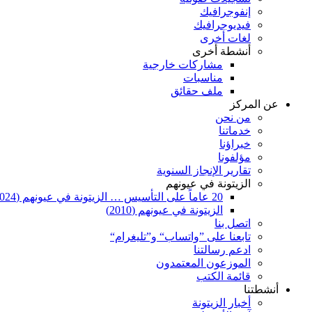
إنفوجرافيك
فيديوجرافيك
لغات أخرى
أنشطة أخرى
مشاركات خارجية
مناسبات
ملف حقائق
عن المركز
من نحن
خدماتنا
خبراؤنا
مؤلفونا
تقارير الإنجاز السنوية
الزيتونة في عيونهم
20 عاماً على التأسيس … الزيتونة في عيونهم (2024)
الزيتونة في عيونهم (2010)
اتصل بنا
تابعنا على ”واتساب“ و”تليغرام“
ادعم رسالتنا
الموزعون المعتمدون
قائمة الكتب
أنشطتنا
أخبار الزيتونة