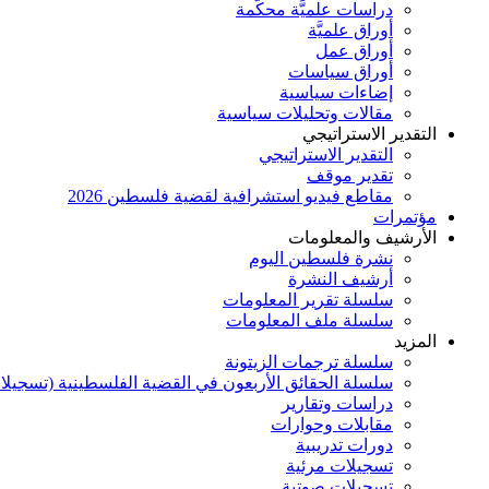
دراسات علميَّة محكَّمة
أوراق علميَّة
أوراق عمل
أوراق سياسات
إضاءات سياسية
مقالات وتحليلات سياسية
التقدير الاستراتيجي
التقدير الاستراتيجي
تقدير موقف
مقاطع فيديو استشرافية لقضية فلسطين 2026
مؤتمرات
الأرشيف والمعلومات
نشرة فلسطين اليوم
أرشيف النشرة
سلسلة تقرير المعلومات
سلسلة ملف المعلومات
المزيد
سلسلة ترجمات الزيتونة
سلسلة الحقائق الأربعون في القضية الفلسطينية (تسجيلا
دراسات وتقارير
مقابلات وحوارات
دورات تدريبية
تسجيلات مرئية
تسجيلات صوتية