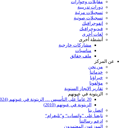
مقابلات وحوارات
دورات تدريبية
تسجيلات مرئية
تسجيلات صوتية
إنفوجرافيك
فيديوجرافيك
لغات أخرى
أنشطة أخرى
مشاركات خارجية
مناسبات
ملف حقائق
عن المركز
من نحن
خدماتنا
خبراؤنا
مؤلفونا
تقارير الإنجاز السنوية
الزيتونة في عيونهم
20 عاماً على التأسيس … الزيتونة في عيونهم (2024)
الزيتونة في عيونهم (2010)
اتصل بنا
تابعنا على ”واتساب“ و”تليغرام“
ادعم رسالتنا
الموزعون المعتمدون