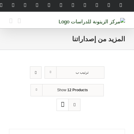
Ski
legram
WhatsApp
SoundCloud
LinkedIn
Threads
Tiktok
YouTube
Instagram
X
Facebook
t
conten
المزيد من إصداراتنا
ترتيب ب
Show
12 Products