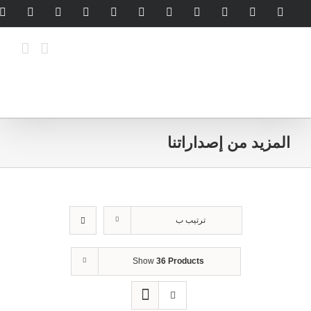
Ski
legram
WhatsApp
SoundCloud
LinkedIn
Threads
Tiktok
YouTube
Instagram
X
Facebook
t
conten
المزيد من إصداراتنا
ترتيب ب
Show
36 Products