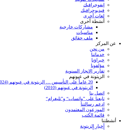
إنفوجرافيك
فيديوجرافيك
لغات أخرى
أنشطة أخرى
مشاركات خارجية
مناسبات
ملف حقائق
عن المركز
من نحن
خدماتنا
خبراؤنا
مؤلفونا
تقارير الإنجاز السنوية
الزيتونة في عيونهم
20 عاماً على التأسيس … الزيتونة في عيونهم (2024)
الزيتونة في عيونهم (2010)
اتصل بنا
تابعنا على ”واتساب“ و”تليغرام“
ادعم رسالتنا
الموزعون المعتمدون
قائمة الكتب
أنشطتنا
أخبار الزيتونة