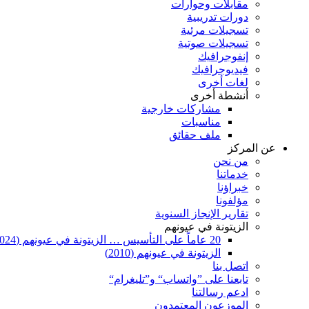
مقابلات وحوارات
دورات تدريبية
تسجيلات مرئية
تسجيلات صوتية
إنفوجرافيك
فيديوجرافيك
لغات أخرى
أنشطة أخرى
مشاركات خارجية
مناسبات
ملف حقائق
عن المركز
من نحن
خدماتنا
خبراؤنا
مؤلفونا
تقارير الإنجاز السنوية
الزيتونة في عيونهم
20 عاماً على التأسيس … الزيتونة في عيونهم (2024)
الزيتونة في عيونهم (2010)
اتصل بنا
تابعنا على ”واتساب“ و”تليغرام“
ادعم رسالتنا
الموزعون المعتمدون