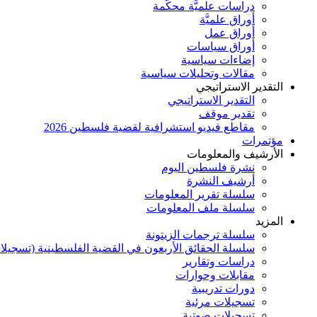
دراسات علميَّة محكَّمة
أوراق علميَّة
أوراق عمل
أوراق سياسات
إضاءات سياسية
مقالات وتحليلات سياسية
التقدير الاستراتيجي
التقدير الاستراتيجي
تقدير موقف
مقاطع فيديو استشرافية لقضية فلسطين 2026
مؤتمرات
الأرشيف والمعلومات
نشرة فلسطين اليوم
أرشيف النشرة
سلسلة تقرير المعلومات
سلسلة ملف المعلومات
المزيد
سلسلة ترجمات الزيتونة
سلسلة الحقائق الأربعون في القضية الفلسطينية (تسجيلا
دراسات وتقارير
مقابلات وحوارات
دورات تدريبية
تسجيلات مرئية
تسجيلات صوتية