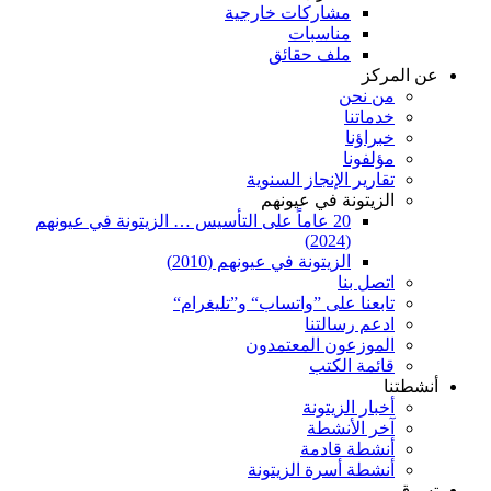
مشاركات خارجية
مناسبات
ملف حقائق
عن المركز
من نحن
خدماتنا
خبراؤنا
مؤلفونا
تقارير الإنجاز السنوية
الزيتونة في عيونهم
20 عاماً على التأسيس … الزيتونة في عيونهم
(2024)
الزيتونة في عيونهم (2010)
اتصل بنا
تابعنا على ”واتساب“ و”تليغرام“
ادعم رسالتنا
الموزعون المعتمدون
قائمة الكتب
أنشطتنا
أخبار الزيتونة
آخر الأنشطة
أنشطة قادمة
أنشطة أسرة الزيتونة
تسوق