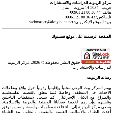
مركز الزيتونة للدراسات والاستشارات
ص.ب.: 5034-14 بيروت – لبنان
هاتف: 44 36 80 21 00961
تليفاكس: 43 36 80 21 00961
بريد الموقع الإلكتروني:
webmaster@alzaytouna.net
الصفحة الرسمية على موقع فيسبوك
حقوق النشر محفوظة © 2026، مركز الزيتونة
للدراسات والاستشارات
SoundCloud
WhatsApp
Facebook
Instagram
Telegram
YouTube
LinkedIn
Threads
Tiktok
Email
X
Toggle
رسالة الزيتونة:
Sliding
Bar
يهتم المركز ببث الوعي محلياً وإقليمياً ودولياً حول واقع وتفاعلات
Area
الأحداث في المنطقة، وخاصةً فيما يتعلق بالقضية الفلسطينية
والصراع مع الكيان الإسرائيلي. كما يسعى لاستقطاب الباحثين
وتأهيلهم وإبرازهم لخدمة قضايانا الوطنية والعربية والإسلامية.
يسعى مركز الزيتونة إلى بناء قاعدة معلومات واسعة، وتصنيفها وفق
أحدث الطرق والأساليب العلمية والتقنية، والتعاون مع العلماء