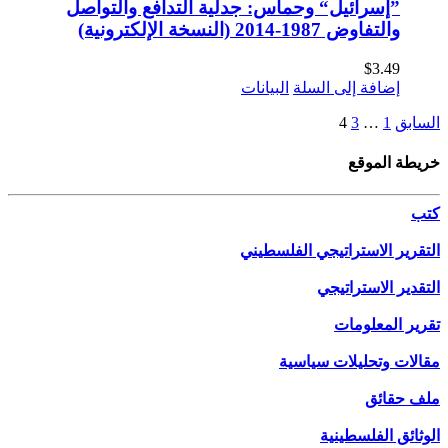
”إسرائيل“ وحماس: جدلية التدافع والتواصل
والتفاوض 1987-2014 (النسخة الإلكترونية)
$
3.49
إضافة إلى السلة
البيانات
السابق
1
…
3
4
خريطة الموقع
كتب
التقرير الاستراتيجي الفلسطيني
التقدير الاستراتيجي
تقرير المعلومات
مقالات وتحليلات سياسية
ملف حقائق
الوثائق الفلسطينية