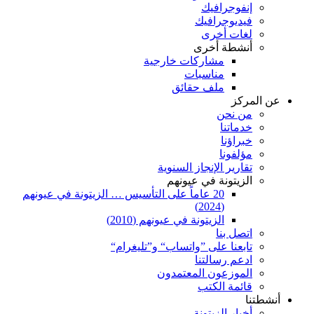
إنفوجرافيك
فيديوجرافيك
لغات أخرى
أنشطة أخرى
مشاركات خارجية
مناسبات
ملف حقائق
عن المركز
من نحن
خدماتنا
خبراؤنا
مؤلفونا
تقارير الإنجاز السنوية
الزيتونة في عيونهم
20 عاماً على التأسيس … الزيتونة في عيونهم
(2024)
الزيتونة في عيونهم (2010)
اتصل بنا
تابعنا على ”واتساب“ و”تليغرام“
ادعم رسالتنا
الموزعون المعتمدون
قائمة الكتب
أنشطتنا
أخبار الزيتونة