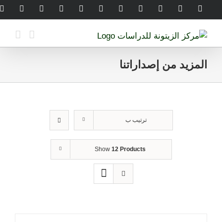
Ski
legram
WhatsApp
SoundCloud
LinkedIn
Threads
Tiktok
YouTube
Instagram
X
Facebook
t
conten
المزيد من إصداراتنا
ترتيب ب
Show
12 Products