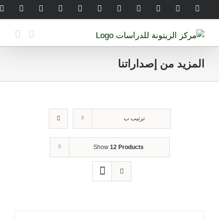
Ski
legram
WhatsApp
SoundCloud
LinkedIn
Threads
Tiktok
YouTube
Instagram
X
Facebook
t
conten
المزيد من إصداراتنا
ترتيب ب
Show
12 Products