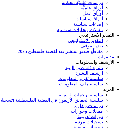
دراسات علميَّة محكَّمة
أوراق علميَّة
أوراق عمل
أوراق سياسات
إضاءات سياسية
مقالات وتحليلات سياسية
التقدير الاستراتيجي
التقدير الاستراتيجي
تقدير موقف
مقاطع فيديو استشرافية لقضية فلسطين 2026
مؤتمرات
الأرشيف والمعلومات
نشرة فلسطين اليوم
أرشيف النشرة
سلسلة تقرير المعلومات
سلسلة ملف المعلومات
المزيد
سلسلة ترجمات الزيتونة
سلسلة الحقائق الأربعون في القضية الفلسطينية (تسجيلا
دراسات وتقارير
مقابلات وحوارات
دورات تدريبية
تسجيلات مرئية
تسجيلات صوتية