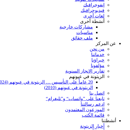
إنفوجرافيك
فيديوجرافيك
لغات أخرى
أنشطة أخرى
مشاركات خارجية
مناسبات
ملف حقائق
عن المركز
من نحن
خدماتنا
خبراؤنا
مؤلفونا
تقارير الإنجاز السنوية
الزيتونة في عيونهم
20 عاماً على التأسيس … الزيتونة في عيونهم (2024)
الزيتونة في عيونهم (2010)
اتصل بنا
تابعنا على ”واتساب“ و”تليغرام“
ادعم رسالتنا
الموزعون المعتمدون
قائمة الكتب
أنشطتنا
أخبار الزيتونة