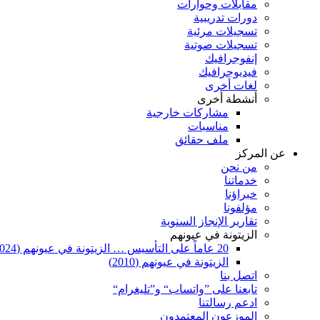
مقابلات وحوارات
دورات تدريبية
تسجيلات مرئية
تسجيلات صوتية
إنفوجرافيك
فيديوجرافيك
لغات أخرى
أنشطة أخرى
مشاركات خارجية
مناسبات
ملف حقائق
عن المركز
من نحن
خدماتنا
خبراؤنا
مؤلفونا
تقارير الإنجاز السنوية
الزيتونة في عيونهم
20 عاماً على التأسيس … الزيتونة في عيونهم (2024)
الزيتونة في عيونهم (2010)
اتصل بنا
تابعنا على ”واتساب“ و”تليغرام“
ادعم رسالتنا
الموزعون المعتمدون