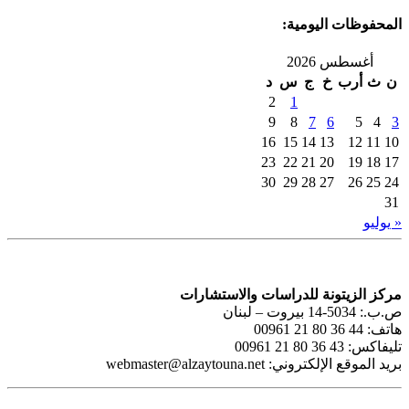
المحفوظات اليومية:
أغسطس 2026
ن
ث
أرب
خ
ج
س
د
2
1
9
8
7
6
5
4
3
16
15
14
13
12
11
10
23
22
21
20
19
18
17
30
29
28
27
26
25
24
31
« يوليو
مركز الزيتونة للدراسات والاستشارات
ص.ب.: 5034-14 بيروت – لبنان
هاتف: 44 36 80 21 00961
تليفاكس: 43 36 80 21 00961
بريد الموقع الإلكتروني:
webmaster@alzaytouna.net