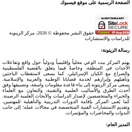
الصفحة الرسمية على موقع فيسبوك
حقوق النشر محفوظة © 2026، مركز الزيتونة
للدراسات والاستشارات
SoundCloud
WhatsApp
Facebook
Instagram
Telegram
YouTube
LinkedIn
Threads
Tiktok
Email
X
Toggle
رسالة الزيتونة:
Sliding
Bar
يهتم المركز ببث الوعي محلياً وإقليمياً ودولياً حول واقع وتفاعلات
Area
الأحداث في المنطقة، وخاصةً فيما يتعلق بالقضية الفلسطينية
والصراع مع الكيان الإسرائيلي. كما يسعى لاستقطاب الباحثين
وتأهيلهم وإبرازهم لخدمة قضايانا الوطنية والعربية والإسلامية.
يسعى مركز الزيتونة إلى بناء قاعدة معلومات واسعة، وتصنيفها وفق
أحدث الطرق والأساليب العلمية والتقنية، والتعاون مع العلماء
والخبراء والمتخصصين لإصدار الدراسات والأبحاث العلمية الرصينة.
كما يُعنى المركز بإقامة الدورات التدريبية والتأهيلية للمهتمين،
وتقديم الاستشارات الفنية المتخصصة في مجالات عمله؛ إلى جانب
الندوات والمحاضرات والمؤتمرات.
المدير العام: