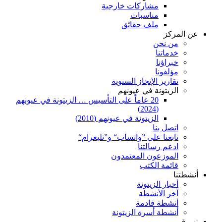
مشاركات خارجية
مناسبات
ملف حقائق
عن المركز
من نحن
خدماتنا
خبراؤنا
مؤلفونا
تقارير الإنجاز السنوية
الزيتونة في عيونهم
20 عاماً على التأسيس … الزيتونة في عيونهم
(2024)
الزيتونة في عيونهم (2010)
اتصل بنا
تابعنا على ”واتساب“ و”تليغرام“
ادعم رسالتنا
الموزعون المعتمدون
قائمة الكتب
أنشطتنا
أخبار الزيتونة
آخر الأنشطة
أنشطة قادمة
أنشطة أسرة الزيتونة
تسوق