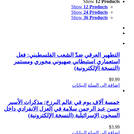
Show
12 Products
Show
12 Products
Show
24 Products
Show
36 Products
التطهير العرقي ضدّ الشعب الفلسطيني: فعل
استعماري استيطاني صهيوني محوري ومستمر
(النسخة الإلكترونية)
$
9.99
إضافة إلى السلة
البيانات
خمسة آلاف يوم في عالم البرزخ: مذكرات الأسير
حسن عبد الرحمن سلامة في العزل الانفرادي داخل
السجون الإسرائيلية (النسخة الإلكترونية)
$
3.99
إضافة إلى السلة
البيانات