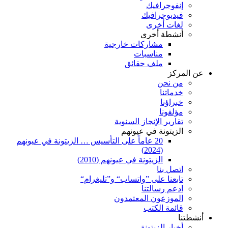
إنفوجرافيك
فيديوجرافيك
لغات أخرى
أنشطة أخرى
مشاركات خارجية
مناسبات
ملف حقائق
عن المركز
من نحن
خدماتنا
خبراؤنا
مؤلفونا
تقارير الإنجاز السنوية
الزيتونة في عيونهم
20 عاماً على التأسيس … الزيتونة في عيونهم
(2024)
الزيتونة في عيونهم (2010)
اتصل بنا
تابعنا على ”واتساب“ و”تليغرام“
ادعم رسالتنا
الموزعون المعتمدون
قائمة الكتب
أنشطتنا
أخبار الزيتونة