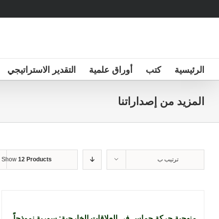
Ski
t
conten
الرئيسية
كتب
أوراق علمية
التقدير الاستراتيجي
المزيد من إصداراتنا
ترتيب ب
12 Products
Show
منهجية حركة حماس في العلاقات الخارجية: سورية نموذجاً