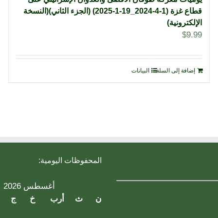
قطاع غزة (1-4-2024_19-1-2025) (الجزء الثاني)(النسخة
الإلكترونية)
$
9.99
إضافة إلى السلة
البيانات
المحفوظات اليومية:
أغسطس 2026
ن
ث
أرب
خ
ج