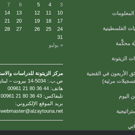
7
6
5
4
3
14
13
12
11
10
لمعلومات
21
20
19
18
17
ات الفلسطينية
28
27
26
25
24
31
ة محكَّمة
« يوليو
 الزيتونة
مركز الزيتونة للدراسات والاس
ق الأربعون في القضية
ص.ب.: 5034-14 بيروت – لبنان
تسجيلات مرئية)
هاتف: 44 36 80 21 00961
تليفاكس: 43 36 80 21 00961
 اليوم
بريد الموقع الإلكتروني:
webmaster@alzaytouna.net
تراتيجية
اني