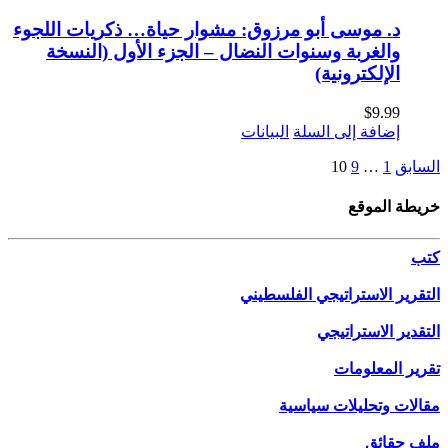
د. موسى أبو مرزوق: مشوار حياة… ذكريات اللجوء
والغربة وسنوات النضال – الجزء الأول (النسخة
الإلكترونية)
$
9.99
إضافة إلى السلة
البيانات
السابق
1
…
9
10
خريطة الموقع
كتب
التقرير الاستراتيجي الفلسطيني
التقدير الاستراتيجي
تقرير المعلومات
مقالات وتحليلات سياسية
ملف حقائق