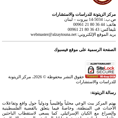
مركز الزيتونة للدراسات والاستشارات
ص.ب.: 5034-14 بيروت – لبنان
هاتف: 44 36 80 21 00961
تليفاكس: 43 36 80 21 00961
بريد الموقع الإلكتروني:
webmaster@alzaytouna.net
الصفحة الرسمية على موقع فيسبوك
حقوق النشر محفوظة © 2026، مركز الزيتونة
للدراسات والاستشارات
SoundCloud
WhatsApp
Facebook
Instagram
Telegram
YouTube
LinkedIn
Threads
Tiktok
Email
X
Toggle
رسالة الزيتونة:
Sliding
Bar
يهتم المركز ببث الوعي محلياً وإقليمياً ودولياً حول واقع وتفاعلات
Area
الأحداث في المنطقة، وخاصةً فيما يتعلق بالقضية الفلسطينية
والصراع مع الكيان الإسرائيلي. كما يسعى لاستقطاب الباحثين