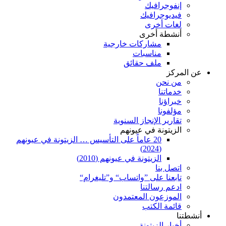
إنفوجرافيك
فيديوجرافيك
لغات أخرى
أنشطة أخرى
مشاركات خارجية
مناسبات
ملف حقائق
عن المركز
من نحن
خدماتنا
خبراؤنا
مؤلفونا
تقارير الإنجاز السنوية
الزيتونة في عيونهم
20 عاماً على التأسيس … الزيتونة في عيونهم
(2024)
الزيتونة في عيونهم (2010)
اتصل بنا
تابعنا على ”واتساب“ و”تليغرام“
ادعم رسالتنا
الموزعون المعتمدون
قائمة الكتب
أنشطتنا
أخبار الزيتونة