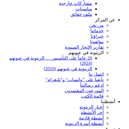
مشاركات خارجية
مناسبات
ملف حقائق
عن المركز
من نحن
خدماتنا
خبراؤنا
مؤلفونا
تقارير الإنجاز السنوية
الزيتونة في عيونهم
20 عاماً على التأسيس … الزيتونة في عيونهم
(2024)
الزيتونة في عيونهم (2010)
اتصل بنا
تابعنا على ”واتساب“ و”تليغرام“
ادعم رسالتنا
الموزعون المعتمدون
قائمة الكتب
أنشطتنا
أخبار الزيتونة
آخر الأنشطة
أنشطة قادمة
أنشطة أسرة الزيتونة
تسوق