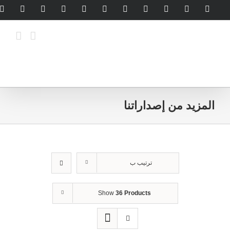
Ski
legram
WhatsApp
SoundCloud
LinkedIn
Threads
Tiktok
YouTube
Instagram
X
Facebook
t
conten
المزيد من إصداراتنا
ترتيب ب
Show
36 Products