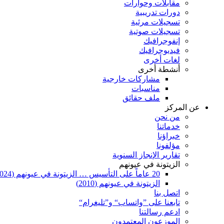
مقابلات وحوارات
دورات تدريبية
تسجيلات مرئية
تسجيلات صوتية
إنفوجرافيك
فيديوجرافيك
لغات أخرى
أنشطة أخرى
مشاركات خارجية
مناسبات
ملف حقائق
عن المركز
من نحن
خدماتنا
خبراؤنا
مؤلفونا
تقارير الإنجاز السنوية
الزيتونة في عيونهم
20 عاماً على التأسيس … الزيتونة في عيونهم (2024)
الزيتونة في عيونهم (2010)
اتصل بنا
تابعنا على ”واتساب“ و”تليغرام“
ادعم رسالتنا
الموزعون المعتمدون