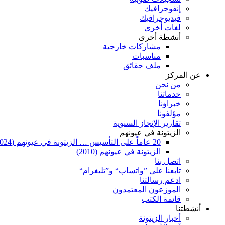
إنفوجرافيك
فيديوجرافيك
لغات أخرى
أنشطة أخرى
مشاركات خارجية
مناسبات
ملف حقائق
عن المركز
من نحن
خدماتنا
خبراؤنا
مؤلفونا
تقارير الإنجاز السنوية
الزيتونة في عيونهم
20 عاماً على التأسيس … الزيتونة في عيونهم (2024)
الزيتونة في عيونهم (2010)
اتصل بنا
تابعنا على ”واتساب“ و”تليغرام“
ادعم رسالتنا
الموزعون المعتمدون
قائمة الكتب
أنشطتنا
أخبار الزيتونة