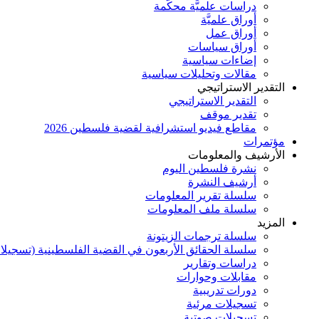
دراسات علميَّة محكَّمة
أوراق علميَّة
أوراق عمل
أوراق سياسات
إضاءات سياسية
مقالات وتحليلات سياسية
التقدير الاستراتيجي
التقدير الاستراتيجي
تقدير موقف
مقاطع فيديو استشرافية لقضية فلسطين 2026
مؤتمرات
الأرشيف والمعلومات
نشرة فلسطين اليوم
أرشيف النشرة
سلسلة تقرير المعلومات
سلسلة ملف المعلومات
المزيد
سلسلة ترجمات الزيتونة
سلسلة الحقائق الأربعون في القضية الفلسطينية (تسجيلا
دراسات وتقارير
مقابلات وحوارات
دورات تدريبية
تسجيلات مرئية
تسجيلات صوتية