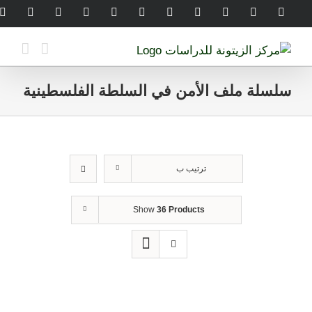
Ski
legram
WhatsApp
SoundCloud
LinkedIn
Threads
Tiktok
YouTube
Instagram
X
Facebook
t
conten
سلسلة ملف الأمن في السلطة الفلسطينية
ترتيب ب
Show
36 Products