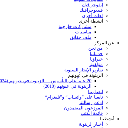
إنفوجرافيك
فيديوجرافيك
لغات أخرى
أنشطة أخرى
مشاركات خارجية
مناسبات
ملف حقائق
عن المركز
من نحن
خدماتنا
خبراؤنا
مؤلفونا
تقارير الإنجاز السنوية
الزيتونة في عيونهم
20 عاماً على التأسيس … الزيتونة في عيونهم (2024)
الزيتونة في عيونهم (2010)
اتصل بنا
تابعنا على ”واتساب“ و”تليغرام“
ادعم رسالتنا
الموزعون المعتمدون
قائمة الكتب
أنشطتنا
أخبار الزيتونة