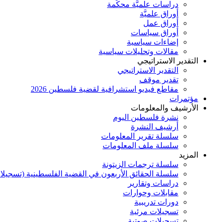
دراسات علميَّة محكَّمة
أوراق علميَّة
أوراق عمل
أوراق سياسات
إضاءات سياسية
مقالات وتحليلات سياسية
التقدير الاستراتيجي
التقدير الاستراتيجي
تقدير موقف
مقاطع فيديو استشرافية لقضية فلسطين 2026
مؤتمرات
الأرشيف والمعلومات
نشرة فلسطين اليوم
أرشيف النشرة
سلسلة تقرير المعلومات
سلسلة ملف المعلومات
المزيد
سلسلة ترجمات الزيتونة
سلسلة الحقائق الأربعون في القضية الفلسطينية (تسجيلا
دراسات وتقارير
مقابلات وحوارات
دورات تدريبية
تسجيلات مرئية
تسجيلات صوتية