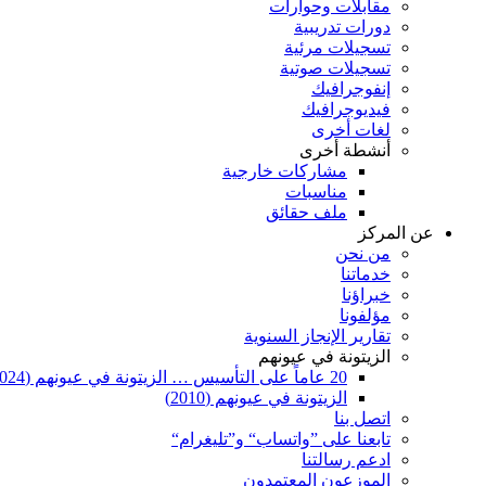
مقابلات وحوارات
دورات تدريبية
تسجيلات مرئية
تسجيلات صوتية
إنفوجرافيك
فيديوجرافيك
لغات أخرى
أنشطة أخرى
مشاركات خارجية
مناسبات
ملف حقائق
عن المركز
من نحن
خدماتنا
خبراؤنا
مؤلفونا
تقارير الإنجاز السنوية
الزيتونة في عيونهم
20 عاماً على التأسيس … الزيتونة في عيونهم (2024)
الزيتونة في عيونهم (2010)
اتصل بنا
تابعنا على ”واتساب“ و”تليغرام“
ادعم رسالتنا
الموزعون المعتمدون