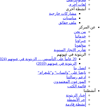
لغات أخرى
أنشطة أخرى
مشاركات خارجية
مناسبات
ملف حقائق
عن المركز
من نحن
خدماتنا
خبراؤنا
مؤلفونا
تقارير الإنجاز السنوية
الزيتونة في عيونهم
20 عاماً على التأسيس … الزيتونة في عيونهم (2024)
الزيتونة في عيونهم (2010)
اتصل بنا
تابعنا على ”واتساب“ و”تليغرام“
ادعم رسالتنا
الموزعون المعتمدون
قائمة الكتب
أنشطتنا
أخبار الزيتونة
آخر الأنشطة
أنشطة قادمة