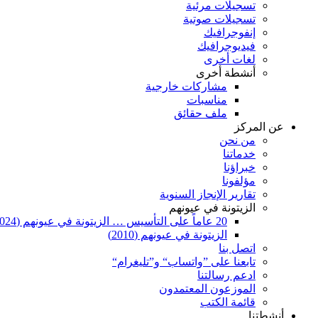
تسجيلات مرئية
تسجيلات صوتية
إنفوجرافيك
فيديوجرافيك
لغات أخرى
أنشطة أخرى
مشاركات خارجية
مناسبات
ملف حقائق
عن المركز
من نحن
خدماتنا
خبراؤنا
مؤلفونا
تقارير الإنجاز السنوية
الزيتونة في عيونهم
20 عاماً على التأسيس … الزيتونة في عيونهم (2024)
الزيتونة في عيونهم (2010)
اتصل بنا
تابعنا على ”واتساب“ و”تليغرام“
ادعم رسالتنا
الموزعون المعتمدون
قائمة الكتب
أنشطتنا