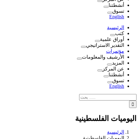
أنشطتنا
تسوق
English
الرئيسية
كتب
أوراق علمية
التقدير الاستراتيجي
مؤتمرات
الأرشيف والمعلومات
المزيد
عن المركز
أنشطتنا
تسوق
English
نتائج
البحث
بالنسبة
الي
اليوميات الفلسطينية
:
الرئيسية
اليوميات الفلسطينية