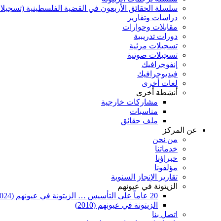
سلسلة الحقائق الأربعون في القضية الفلسطينية (تسجيلا
دراسات وتقارير
مقابلات وحوارات
دورات تدريبية
تسجيلات مرئية
تسجيلات صوتية
إنفوجرافيك
فيديوجرافيك
لغات أخرى
أنشطة أخرى
مشاركات خارجية
مناسبات
ملف حقائق
عن المركز
من نحن
خدماتنا
خبراؤنا
مؤلفونا
تقارير الإنجاز السنوية
الزيتونة في عيونهم
20 عاماً على التأسيس … الزيتونة في عيونهم (2024)
الزيتونة في عيونهم (2010)
اتصل بنا