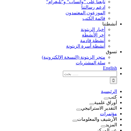
تابعنا على ”واتساب“ و”تليغرام“
ادعم رسالتنا
الموزعون المعتمدون
قائمة الكتب
أنشطتنا
أخبار الزيتونة
آخر الأنشطة
أنشطة قادمة
أنشطة أسرة الزيتونة
تسوق
متجر الزيتونة (النسخة الإلكترونية)
سلة المشتريات
English
نتائج
البحث
بالنسبة
الي
الرئيسية
:
كتب
أوراق علمية
التقدير الاستراتيجي
مؤتمرات
الأرشيف والمعلومات
المزيد
عن المركز