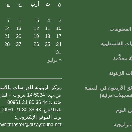
ن
ث
أرب
خ
ج
7
6
5
4
3
14
13
12
11
10
لمعلومات
21
20
19
18
17
ات الفلسطينية
28
27
26
25
24
31
ة محكَّمة
« يوليو
 الزيتونة
مركز الزيتونة للدراسات والاس
ق الأربعون في القضية
ص.ب.: 5034-14 بيروت – لبنان
تسجيلات مرئية)
هاتف: 44 36 80 21 00961
تليفاكس: 43 36 80 21 00961
 اليوم
بريد الموقع الإلكتروني:
webmaster@alzaytouna.net
تراتيجية