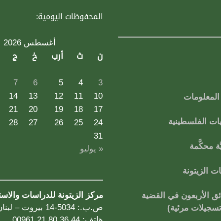
المحفوظات اليومية:
أغسطس 2026
ن
ث
أرب
خ
ج
7
6
5
4
3
14
13
12
11
10
لمعلومات
21
20
19
18
17
ات الفلسطينية
28
27
26
25
24
31
ة محكَّمة
« يوليو
 الزيتونة
مركز الزيتونة للدراسات والاس
ق الأربعون في القضية
ص.ب.: 5034-14 بيروت – لبنان
تسجيلات مرئية)
هاتف: 44 36 80 21 00961