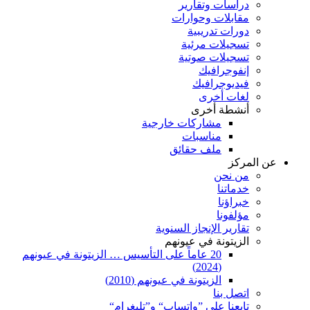
دراسات وتقارير
مقابلات وحوارات
دورات تدريبية
تسجيلات مرئية
تسجيلات صوتية
إنفوجرافيك
فيديوجرافيك
لغات أخرى
أنشطة أخرى
مشاركات خارجية
مناسبات
ملف حقائق
عن المركز
من نحن
خدماتنا
خبراؤنا
مؤلفونا
تقارير الإنجاز السنوية
الزيتونة في عيونهم
20 عاماً على التأسيس … الزيتونة في عيونهم
(2024)
الزيتونة في عيونهم (2010)
اتصل بنا
تابعنا على ”واتساب“ و”تليغرام“