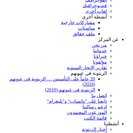
فيديوجرافيك
لغات أخرى
أنشطة أخرى
مشاركات خارجية
مناسبات
ملف حقائق
عن المركز
من نحن
خدماتنا
خبراؤنا
مؤلفونا
تقارير الإنجاز السنوية
الزيتونة في عيونهم
20 عاماً على التأسيس … الزيتونة في عيونهم
(2024)
الزيتونة في عيونهم (2010)
اتصل بنا
تابعنا على ”واتساب“ و”تليغرام“
ادعم رسالتنا
الموزعون المعتمدون
قائمة الكتب
أنشطتنا
أخبار الزيتونة