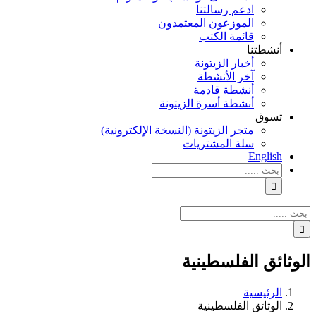
ادعم رسالتنا
الموزعون المعتمدون
قائمة الكتب
أنشطتنا
أخبار الزيتونة
آخر الأنشطة
أنشطة قادمة
أنشطة أسرة الزيتونة
تسوق
متجر الزيتونة (النسخة الإلكترونية)
سلة المشتريات
English
نتائج
البحث
بالنسبة
الي
نتائج
:
البحث
بالنسبة
الي
الوثائق الفلسطينية
:
الرئيسية
الوثائق الفلسطينية