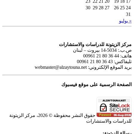
23
22
21
20
19
18
17
30
29
28
27
26
25
24
31
« يوليو
مركز الزيتونة للدراسات والاستشارات
ص.ب.: 5034-14 بيروت – لبنان
هاتف: 44 36 80 21 00961
تليفاكس: 43 36 80 21 00961
بريد الموقع الإلكتروني:
webmaster@alzaytouna.net
الصفحة الرسمية على موقع فيسبوك
حقوق النشر محفوظة © 2026، مركز الزيتونة
للدراسات والاستشارات
SoundCloud
WhatsApp
Facebook
Instagram
Telegram
YouTube
LinkedIn
Threads
Tiktok
Email
X
Toggle
رسالة الزيتونة: