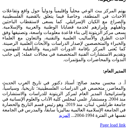
Sliding
Bar
يهتم المركز ببث الوعي محلياً وإقليمياً ودولياً حول واقع وتفاعلات
Area
الأحداث في المنطقة، وخاصةً فيما يتعلق بالقضية الفلسطينية
والصراع مع الكيان الإسرائيلي. كما يسعى لاستقطاب الباحثين
وتأهيلهم وإبرازهم لخدمة قضايانا الوطنية والعربية والإسلامية.
يسعى مركز الزيتونة إلى بناء قاعدة معلومات واسعة، وتصنيفها وفق
أحدث الطرق والأساليب العلمية والتقنية، والتعاون مع العلماء
والخبراء والمتخصصين لإصدار الدراسات والأبحاث العلمية الرصينة.
كما يُعنى المركز بإقامة الدورات التدريبية والتأهيلية للمهتمين،
وتقديم الاستشارات الفنية المتخصصة في مجالات عمله؛ إلى جانب
الندوات والمحاضرات والمؤتمرات.
المدير العام:
أ. د. محسن محمد صالح: أستاذ دكتور في تاريخ العرب الحديث
والمعاصر، متخصص في الدراسات الفلسطينية؛ تاريخياً، وسياسياً،
واستراتيجياً. المدير العام لمركز الزيتونة للدراسات والاستشارات
منذ 2004. ومستشار علمي لمجلس كلية الآداب والعلوم الإنسانية في
جامعة طرابلس، لبنان، منذ 2019. وهو رئيس قسم التاريخ والحضارة
في الجامعة الإسلامية العالمية بماليزيا سابقاً، والمدرس في الجامعة
نفسها في الفترة 1994-2004...
المزيد
Page load link