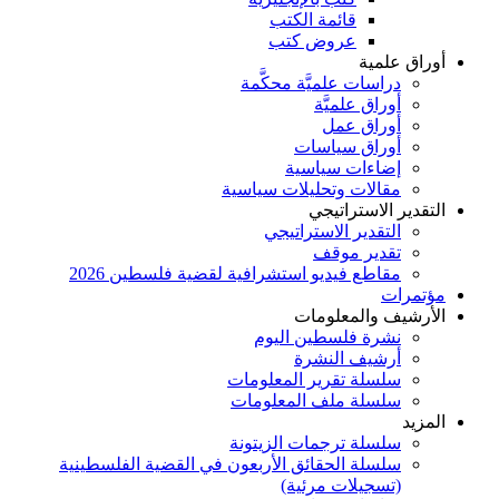
قائمة الكتب
عروض كتب
أوراق علمية
دراسات علميَّة محكَّمة
أوراق علميَّة
أوراق عمل
أوراق سياسات
إضاءات سياسية
مقالات وتحليلات سياسية
التقدير الاستراتيجي
التقدير الاستراتيجي
تقدير موقف
مقاطع فيديو استشرافية لقضية فلسطين 2026
مؤتمرات
الأرشيف والمعلومات
نشرة فلسطين اليوم
أرشيف النشرة
سلسلة تقرير المعلومات
سلسلة ملف المعلومات
المزيد
سلسلة ترجمات الزيتونة
سلسلة الحقائق الأربعون في القضية الفلسطينية
(تسجيلات مرئية)