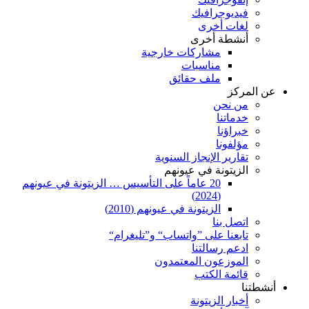
فيديوجرافيك
لغات أخرى
أنشطة أخرى
مشاركات خارجية
مناسبات
ملف حقائق
عن المركز
من نحن
خدماتنا
خبراؤنا
مؤلفونا
تقارير الإنجاز السنوية
الزيتونة في عيونهم
20 عاماً على التأسيس … الزيتونة في عيونهم
(2024)
الزيتونة في عيونهم (2010)
اتصل بنا
تابعنا على ”واتساب“ و”تليغرام“
ادعم رسالتنا
الموزعون المعتمدون
قائمة الكتب
أنشطتنا
أخبار الزيتونة