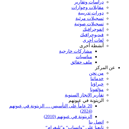
دراسات وتقارير
مقابلات وحوارات
دورات تدريبية
تسجيلات مرئية
تسجيلات صوتية
إنفوجرافيك
فيديوجرافيك
لغات أخرى
أنشطة أخرى
مشاركات خارجية
مناسبات
ملف حقائق
عن المركز
من نحن
خدماتنا
خبراؤنا
مؤلفونا
تقارير الإنجاز السنوية
الزيتونة في عيونهم
20 عاماً على التأسيس … الزيتونة في عيونهم
(2024)
الزيتونة في عيونهم (2010)
اتصل بنا
تابعنا على ”واتساب“ و”تليغرام“