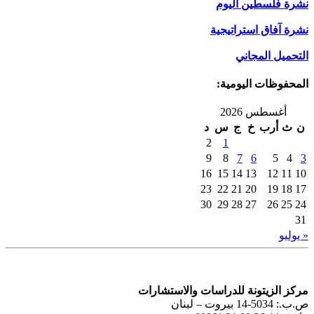
نشرة فلسطين اليوم
نشرة آفاق استراتيجية
التحميل المجاني
المحفوظات اليومية:
أغسطس 2026
ن
ث
أرب
خ
ج
س
د
2
1
9
8
7
6
5
4
3
16
15
14
13
12
11
10
23
22
21
20
19
18
17
30
29
28
27
26
25
24
31
« يوليو
مركز الزيتونة للدراسات والاستشارات
ص.ب.: 5034-14 بيروت – لبنان