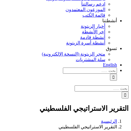
ادعم رسالتنا
الموزعون المعتمدون
قائمة الكتب
أنشطتنا
أخبار الزيتونة
آخر الأنشطة
أنشطة قادمة
أنشطة أسرة الزيتونة
تسوق
متجر الزيتونة (النسخة الإلكترونية)
سلة المشتريات
English
نتائج
البحث
بالنسبة
الي
نتائج
:
البحث
بالنسبة
الي
التقرير الاستراتيجي الفلسطيني
:
الرئيسية
التقرير الاستراتيجي الفلسطيني