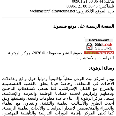
هاتف: 44 36 80 21 00961
تليفاكس: 43 36 80 21 00961
بريد الموقع الإلكتروني:
webmaster@alzaytouna.net
الصفحة الرسمية على موقع فيسبوك
حقوق النشر محفوظة © 2026، مركز الزيتونة
للدراسات والاستشارات
SoundCloud
WhatsApp
Facebook
Instagram
Telegram
YouTube
LinkedIn
Threads
Tiktok
Email
X
Toggle
رسالة الزيتونة:
Sliding
Bar
يهتم المركز ببث الوعي محلياً وإقليمياً ودولياً حول واقع وتفاعلات
Area
الأحداث في المنطقة، وخاصةً فيما يتعلق بالقضية الفلسطينية
والصراع مع الكيان الإسرائيلي. كما يسعى لاستقطاب الباحثين
وتأهيلهم وإبرازهم لخدمة قضايانا الوطنية والعربية والإسلامية.
يسعى مركز الزيتونة إلى بناء قاعدة معلومات واسعة، وتصنيفها وفق
أحدث الطرق والأساليب العلمية والتقنية، والتعاون مع العلماء
والخبراء والمتخصصين لإصدار الدراسات والأبحاث العلمية الرصينة.
كما يُعنى المركز بإقامة الدورات التدريبية والتأهيلية للمهتمين،