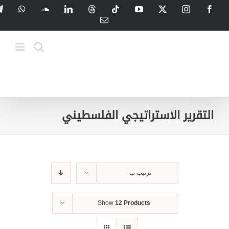
Ski
tsApp
SoundCloud
LinkedIn
Threads
Tiktok
YouTube
Instagram
X
Facebook
t
Email
conten
التقرير الاستراتيجي الفلسطيني
ترتيب ب
Show
12 Products