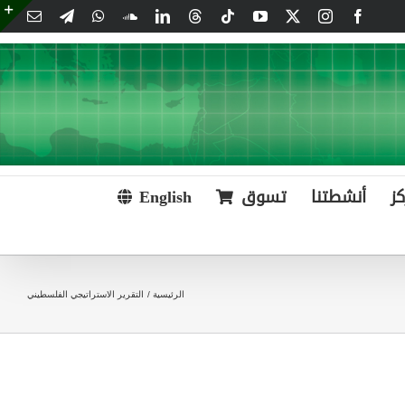
Email
Telegram
WhatsApp
SoundCloud
LinkedIn
Threads
Tiktok
YouTube
Instagram
X
Facebook
e
g
r
a
كز
أنشطتنا
تسوق
English
الرئيسية
التقرير الاستراتيجي الفلسطيني