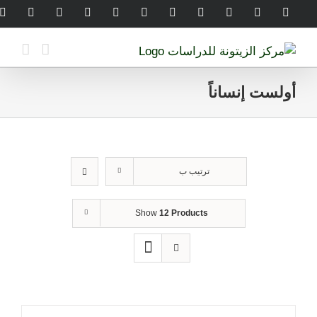
Ski
legram
WhatsApp
SoundCloud
LinkedIn
Threads
Tiktok
YouTube
Instagram
X
Facebook
t
conten
أولست إنساناً
ترتيب ب
Show
12 Products