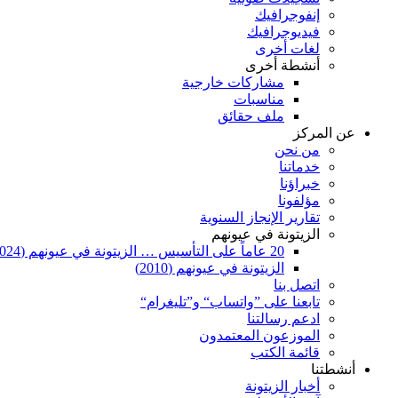
إنفوجرافيك
فيديوجرافيك
لغات أخرى
أنشطة أخرى
مشاركات خارجية
مناسبات
ملف حقائق
عن المركز
من نحن
خدماتنا
خبراؤنا
مؤلفونا
تقارير الإنجاز السنوية
الزيتونة في عيونهم
20 عاماً على التأسيس … الزيتونة في عيونهم (2024)
الزيتونة في عيونهم (2010)
اتصل بنا
تابعنا على ”واتساب“ و”تليغرام“
ادعم رسالتنا
الموزعون المعتمدون
قائمة الكتب
أنشطتنا
أخبار الزيتونة