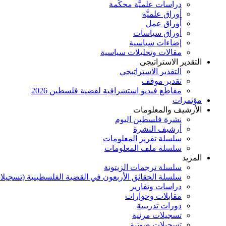
دراسات علميَّة محكَّمة
أوراق علميَّة
أوراق عمل
أوراق سياسات
إضاءات سياسية
مقالات وتحليلات سياسية
التقدير الاستراتيجي
التقدير الاستراتيجي
تقدير موقف
مقاطع فيديو استشرافية لقضية فلسطين 2026
مؤتمرات
الأرشيف والمعلومات
نشرة فلسطين اليوم
أرشيف النشرة
سلسلة تقرير المعلومات
سلسلة ملف المعلومات
المزيد
سلسلة ترجمات الزيتونة
سلسلة الحقائق الأربعون في القضية الفلسطينية (تسجيلا
دراسات وتقارير
مقابلات وحوارات
دورات تدريبية
تسجيلات مرئية
تسجيلات صوتية