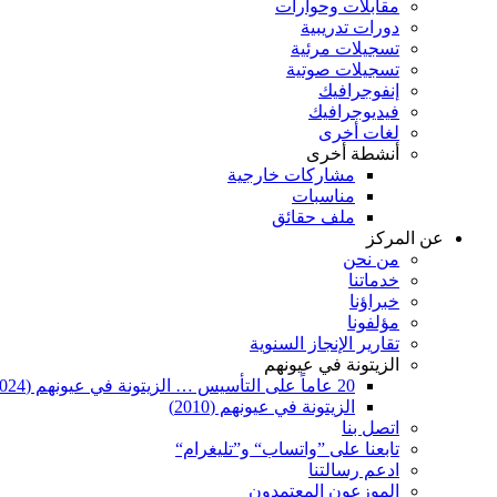
مقابلات وحوارات
دورات تدريبية
تسجيلات مرئية
تسجيلات صوتية
إنفوجرافيك
فيديوجرافيك
لغات أخرى
أنشطة أخرى
مشاركات خارجية
مناسبات
ملف حقائق
عن المركز
من نحن
خدماتنا
خبراؤنا
مؤلفونا
تقارير الإنجاز السنوية
الزيتونة في عيونهم
20 عاماً على التأسيس … الزيتونة في عيونهم (2024)
الزيتونة في عيونهم (2010)
اتصل بنا
تابعنا على ”واتساب“ و”تليغرام“
ادعم رسالتنا
الموزعون المعتمدون