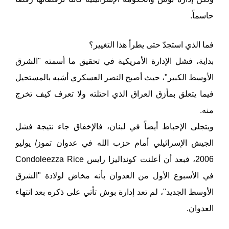
حاسماً.
فما الذي استجدّ حتى يطرأ هذا التغيير؟
بداية، فشل الإدارة الأمريكية في تحقيق ما أسمته "الشرق
الأوسط الكبير"، حيث أصبح النصر العسكري أشبه بالمستحيل
فيما يتعلق بمأزق العراق الذي احتلته ولا تعرف كيف تخرج
منه.
ويتجلى الإحباط أيضاً في لبنان، فالإخفاق جاء نتيجة فشل
الجيش الإسرائيلي أمام حزب الله في عدوان تموز/ يوليو
2006، فبعد أن أعلنت كونداليزا رايس Condoleezza Rice
في الأسبوع الأول من العدوان بأنه مخاض لولادة "الشرق
الأوسط الجديد"، لم تعد إدارة بوش تأتي على ذكره بعد انتهاء
العدوان.