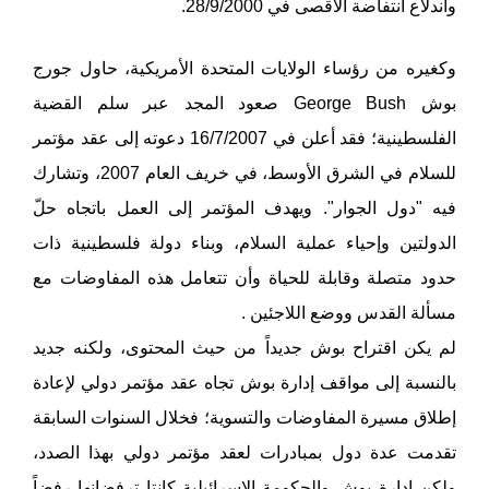
واندلاع انتفاضة الأقصى في 28/9/2000.
وكغيره من رؤساء الولايات المتحدة الأمريكية، حاول جورج
بوش George Bush صعود المجد عبر سلم القضية
الفلسطينية؛ فقد أعلن في 16/7/2007 دعوته إلى عقد مؤتمر
للسلام في الشرق الأوسط، في خريف العام 2007، وتشارك
فيه "دول الجوار". ويهدف المؤتمر إلى العمل باتجاه حلّ
الدولتين وإحياء عملية السلام، وبناء دولة فلسطينية ذات
حدود متصلة وقابلة للحياة وأن تتعامل هذه المفاوضات مع
مسألة القدس ووضع اللاجئين .
لم يكن اقتراح بوش جديداً من حيث المحتوى، ولكنه جديد
بالنسبة إلى مواقف إدارة بوش تجاه عقد مؤتمر دولي لإعادة
إطلاق مسيرة المفاوضات والتسوية؛ فخلال السنوات السابقة
تقدمت عدة دول بمبادرات لعقد مؤتمر دولي بهذا الصدد،
ولكن إدارة بوش والحكومة الإسرائيلية كانتا ترفضانها رفضاً