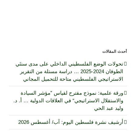
(4):
مسار
المفاوضات
الفلسطينية
الإسرائيلية
ما
بين
أنابوليس
أحدث المقالات
والقمة
العربية
تحولات الوضع الفلسطيني الداخلي على مدى سنتَي
في
دمشق
الطوفان 2024-2025 … دراسة مستلة من التقرير
(النسخة
الاستراتيجي الفلسطيني متاحة للتحميل المجاني
الإلكترونية)
مغلقة
ورقة علمية: نموذج مقترح لقياس ”مؤشر السيادة
والاستقلال الاستراتيجي“ في العلاقات الدولية … أ. د.
وليد عبد الحي
أرشيف نشرة فلسطين اليوم: آب/ أغسطس 2026